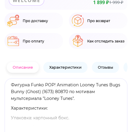
WELCOME
1 899 ₽
1 999 ₽
Про доставку
Про возврат
Про оплату
Как отследить заказ
Описание
Характеристики
Отзывы
В
Фигурка Funko POP! Animation Looney Tunes Bugs
Bunny (Ghost) (1673) 80870 по мотивам
мультсериала "Looney Tunes".
Характеристики:
Упаковка: картонный бокс.
Размеры бокса: 11. 5 х 9 х 16 см.