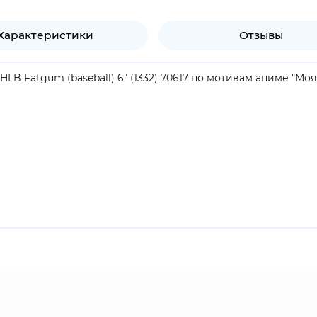
Характеристики
Отзывы
LB Fatgum (baseball) 6" (1332) 70617 по мотивам аниме "Моя
продукт
Герой: Жирножвач- Профессиональный Герой. Он работал 