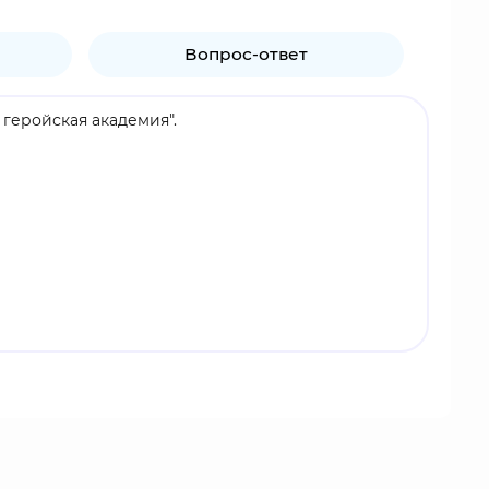
Вопрос-ответ
 геройская академия".
вместе с Тамаки Амаджики и Эйджиро Киришимой