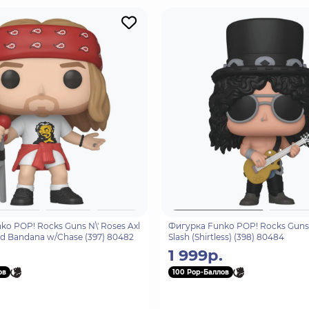
o POP! Rocks Guns N\' Roses Axl
Фигурка Funko POP! Rocks Guns 
ed Bandana w/Chase (397) 80482
Slash (Shirtless) (398) 80484
1 999р.
ов
100 Pop-Баллов