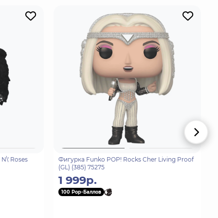
N\' Roses
Фигурка Funko POP! Rocks Cher Living Proof
(GL) (385) 75275
1 999р.
100 Pop-Баллов