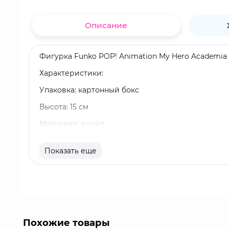
Описание
Фигурка Funko POP! Animation My Hero Academia H
Характеристики:
Упаковка: картонный бокс
Высота: 15 см
Материал: винил
Оригинальный и официально лицензированный 
Показать еще
Разработчик/Издатель: Funko
Таиширо Тойомицу, более известный, как ИМТ 
во время их стажировки.
Похожие товары