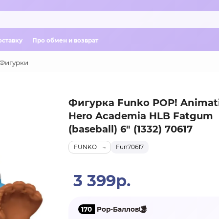
оставку
Про обмен и возврат
Фигурки
Фигурка Funko POP! Animat
Hero Academia HLB Fatgum
(baseball) 6" (1332) 70617
FUNKO
Fun70617
3 399р.
170
Pop-Баллов