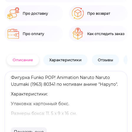
Про доставку
Про возврат
Про оплату
Как отследить заказ
Описание
Характеристики
Отзывы
В
Фигурка Funko POP! Animation Naruto Naruto
Uzumaki (1963) 80341 по мотивам аниме "Наруто".
Характеристики:
Упаковка: картонный бокс.
Размеры бокса: 11. 5 х 9 х 16 см.
Материал: винил.