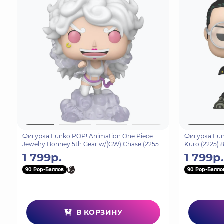
Фигурка Funko POP! Animation One Piece
Фигурка Fun
Jewelry Bonney 5th Gear w/(GW) Chase (2255)
Kuro (2225) 
90562
1 799р.
1 799р.
90 Pop-Баллов
90 Pop-Балло
В КОРЗИНУ