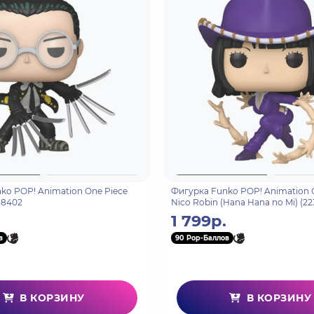
ko POP! Animation One Piece
Фигурка Funko POP! Animation 
88402
Nico Robin (Hana Hana no Mi) (22
1 799р.
в
90 Pop-Баллов
В КОРЗИНУ
В КОРЗИНУ