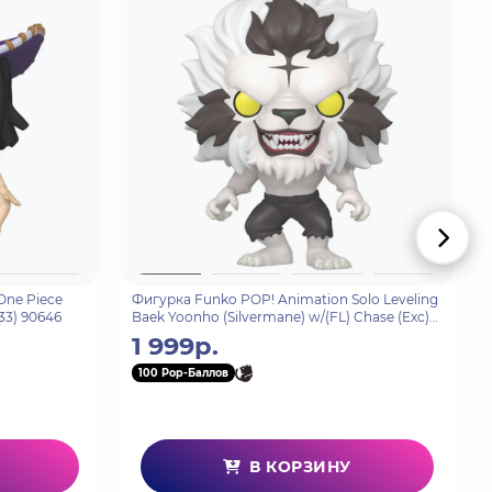
One Piece
Фигурка Funko POP! Animation Solo Leveling
33) 90646
Baek Yoonho (Silvermane) w/(FL) Chase (Exc)
(2273) 92002
1 999р.
100 Pop-Баллов
В КОРЗИНУ