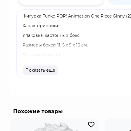
Фигурка Funko POP! Animation One Piece Ginny (2
Характеристики:
Упаковка: картонный бокс.
Размеры бокса: 11. 5 х 9 х 16 см.
Материал: винил.
Оригинальный и официально лицензированный 
Показать еще
Разработчик/Издатель: Funko.
Джинни - бывший капитан Восточной армии Рево
они были известны как "Борцы за свободу". Эне
рабстве. Была прожорливой и агрессивно реагиро
Похожие товары