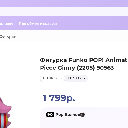
оставку
Про обмен и возврат
Фигурки
Фигурка Funko POP! Animat
Piece Ginny (2205) 90563
FUNKO
Fun90563
1 799р.
90
Pop-Баллов