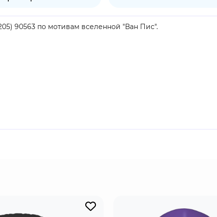
205) 90563 по мотивам вселенной "Ван Пис".
продукт.
люционной армии. Она присоединилась к организации вмес
ргичная, умная, хорошо разбирается в воровстве и прослуш
вала на тех, кто обижал её друзей. Став взрослой, стала