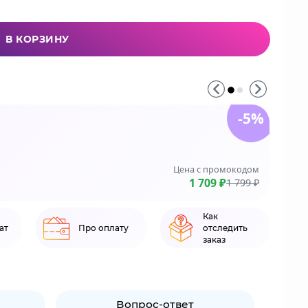
В КОРЗИНУ
-5%
До 3
На зака
Цена с промокодом
LE
1 709 ₽
1 799 ₽
Как
ат
Про оплату
отследить
заказ
Вопрос-ответ