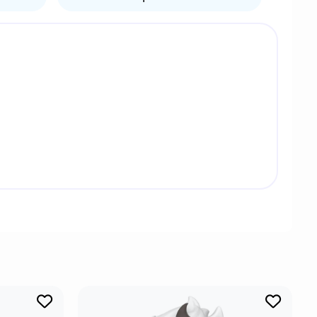
те с Бартоломью Кумой 22 года назад, когда
ивании. Сохраняла позитивный настрой даже в
 ещё более непосредственной.