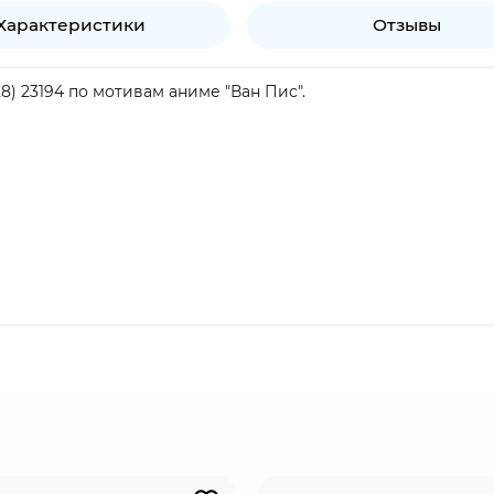
Характеристики
Отзывы
8) 23194 по мотивам аниме "Ван Пис".
продукт.
познает и анализирует малейшие изменения в погоде. Она
андарины. На протяжении серий Нами борется с помощью тр
ще сильнее.