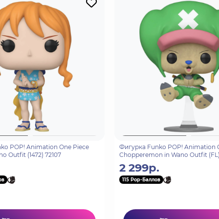
ko POP! Animation One Piece
Фигурка Funko POP! Animation 
o Outfit (1472) 72107
Chopperemon in Wano Outfit (FL) (
74712
2 299р.
ов
115 Pop-Баллов