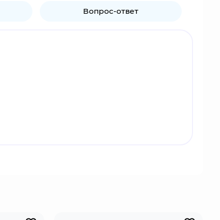
Вопрос-ответ
 также является отличным карманником. Мечтает
ёх-секционного посоха. В результате