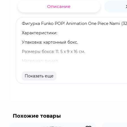
Описание
Фигурка Funko POP! Animation One Piece Nami (32
Характеристики:
Упаковка: картонный бокс.
Размеры бокса: 11. 5 х 9 х 16 см.
Материал: винил.
Оригинальный и официально лицензированный 
Показать еще
Разработчик/Издатель: Funko.
Нами - штурман команды Соломенной Шляпы. Рас
нарисовать карту всего мира. Любит деньги и м
тренировок, улучшила своё оружие сделав его е
Похожие товары