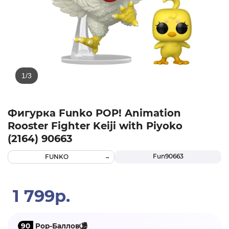
Фигурка Funko POP! Animation
Rooster Fighter Keiji with Piyoko
(2164) 90663
Fun90663
FUNKO
1 799р.
90
Pop-Баллов