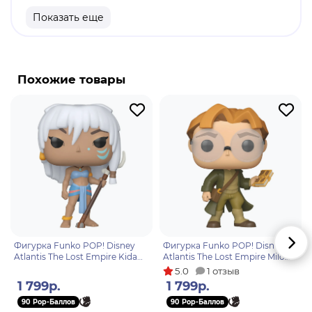
Материал: винил.
Показать еще
Оригинальный и официально лицензированный
продукт.
Разработчик/Издатель: Funko.
Похожие товары
Кейдзи - главный герой, который отправляется в
путешествие, чтобы отомстить за свою сестру,
убитую демоном. Он путешествует по миру,
используя свой устрашающий боевой клич и
невероятную силу.
Фигурка Funko POP! Disney
Фигурка Funko POP! Disney
Atlantis The Lost Empire Kida
Atlantis The Lost Empire Milo
(1660) 86288
(1661) 86289
5.0
1 отзыв
1 799р.
1 799р.
90 Pop-Баллов
90 Pop-Баллов