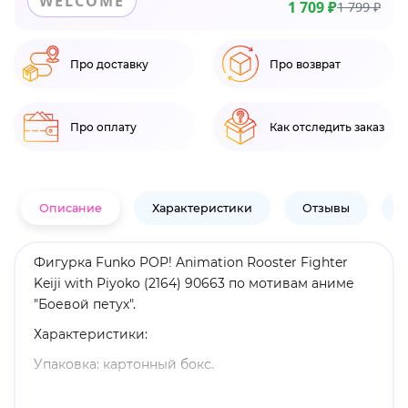
WELCOME
1 709 ₽
1 799 ₽
Про доставку
Про возврат
Про оплату
Как отследить заказ
Описание
Характеристики
Отзывы
В
Фигурка Funko POP! Animation Rooster Fighter
Keiji with Piyoko (2164) 90663 по мотивам аниме
"Боевой петух".
Характеристики:
Упаковка: картонный бокс.
Размеры бокса: 11. 5 х 9 х 16 см.