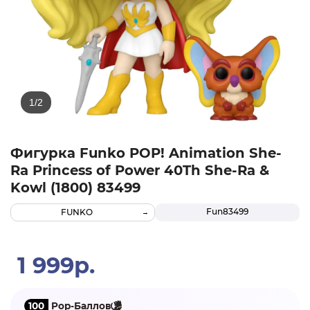
Фигурка Funko POP! Animation She-
Ra Princess of Power 40Th She-Ra &
Kowl (1800) 83499
Fun83499
FUNKO
1 999р.
100
Pop-Баллов