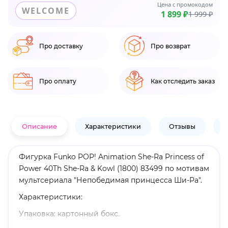
Цена с промокодом
WELCOME
1 899 ₽
1 999 ₽
Про доставку
Про возврат
Про оплату
Как отследить заказ
Описание
Характеристики
Отзывы
В
Фигурка Funko POP! Animation She-Ra Princess of
Power 40Th She-Ra & Kowl (1800) 83499 по мотивам
мультсериала "Непобедимая принцесса Ши-Ра".
Характеристики:
Упаковка: картонный бокс.