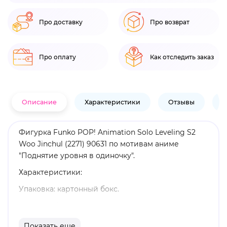
Про доставку
Про возврат
Про оплату
Как отследить заказ
Описание
Характеристики
Отзывы
В
Фигурка Funko POP! Animation Solo Leveling S2
Woo Jinchul (2271) 90631 по мотивам аниме
"Поднятие уровня в одиночку".
Характеристики:
Упаковка: картонный бокс.
Размеры бокса: 11. 5 х 9 х 16 см.
Материал: винил.
Показать еще