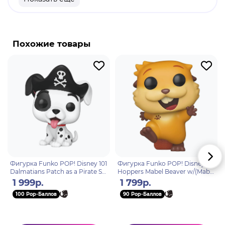
Оригинальный и официально лицензированный
продукт.
Разработчик/Издатель: Funko.
Похожие товары
Ву Джинчул - охотник А-ранга, класс - боец.
Изначально был высокопоставленным
чиновником Корейской ассоциации охотников и
внимательно следил за действиями Сун Джинву.
Позже стал председателем ассоциации, так как
его потенциал был очевиден для всех. Джинчул -
дамагер, специализируется на нанесении урона
и уничтожении противника голыми руками.
Фигурка Funko POP! Disney 101
Фигурка Funko POP! Disney
Dalmatians Patch as a Pirate SS
Hoppers Mabel Beaver w/(Mabel
(Exc) (1745) 91919
Tanaka) Chase (1749) 83613
1 999р.
1 799р.
100 Pop-Баллов
90 Pop-Баллов