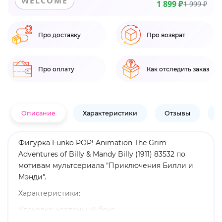
WELCOME
1 899 ₽
1 999 ₽
Про доставку
Про возврат
Про оплату
Как отследить заказ
Описание
Характеристики
Отзывы
В
Фигурка Funko POP! Animation The Grim
Adventures of Billy & Mandy Billy (1911) 83532 по
мотивам мультсериала "Приключения Билли и
Мэнди".
Характеристики:
Упаковка: картонный бокс.