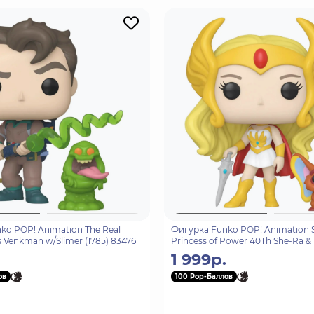
ko POP! Animation The Real
Фигурка Funko POP! Animation 
 Venkman w/Slimer (1785) 83476
Princess of Power 40Th She-Ra & 
83499
1 999р.
ов
100 Pop-Баллов