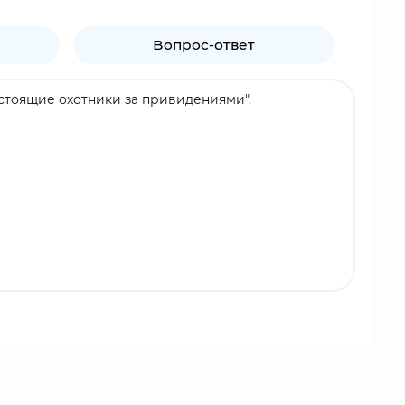
Вопрос-ответ
Настоящие охотники за привидениями".
ным источником знаний для группы о
всё уже потеряно, он придумывает решение