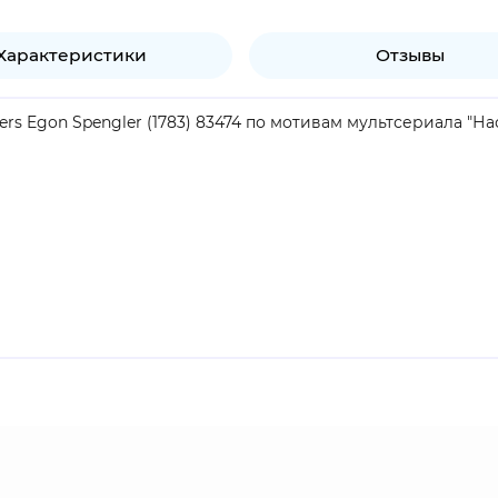
Характеристики
Отзывы
ers Egon Spengler (1783) 83474 по мотивам мультсериала "
продукт.
к за привидениями. Гениальный учёный, являющийся основ
ях. Иган - опытный теоретик, и часто, когда кажется, что 