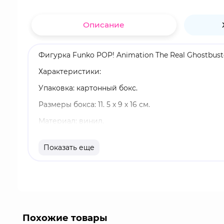
Описание
Фигурка Funko POP! Animation The Real Ghostbust
Характеристики:
Упаковка: картонный бокс.
Размеры бокса: 11. 5 х 9 х 16 см.
Материал: винил.
Оригинальный и официально лицензированный 
Показать еще
Разработчик/Издатель: Funko.
Иган Спенглер - доктор парапсихологии, охотни
нематериальном мире. Также часто участвует в бо
проблемы.
Похожие товары