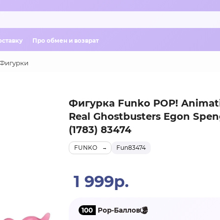
оставку
Про обмен и возврат
Фигурки
Фигурка Funko POP! Animat
Real Ghostbusters Egon Spen
(1783) 83474
FUNKO
Fun83474
1 999р.
100
Pop-Баллов