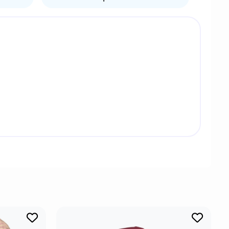
егулировать температуру тела. Оно также
ества, ядовитые для большинства других