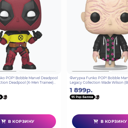
ko POP! Bobble Marvel Deadpool
Фигурка Funko POP! Bobble Mar
ction Deadpool (X-Men Trainee)
Legacy Collection Wade Wilson (B
(1581) 80853
.
1 899р.
в
95 Pop-Баллов
В КОРЗИНУ
В КОРЗИНУ