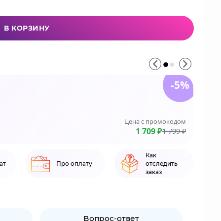
В КОРЗИНУ
-5%
До 3
На зака
Цена с промокодом
LE
1 709 ₽
1 799 ₽
Как
ат
Про оплату
отследить
заказ
Вопрос-ответ