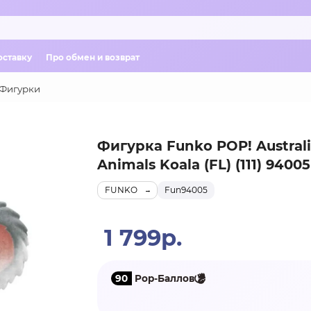
оставку
Про обмен и возврат
Фигурки
Фигурка Funko POP! Austral
Animals Koala (FL) (111) 94005
FUNKO
Fun94005
1 799р.
90
Pop-Баллов