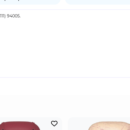
11) 94005.
 мягкий бархат).
продукт.
ягкой шерстью и крупными округлыми ушами, помогающими р
ключительно листьями эвкалипта и способно усваивать вещ