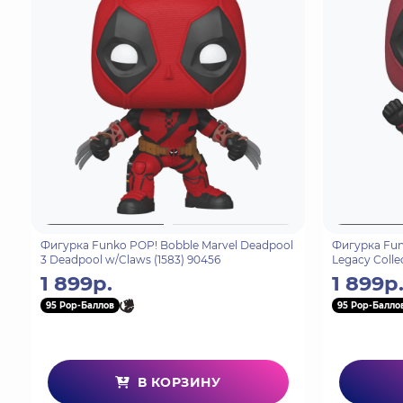
Фигурка Funko POP! Bobble Marvel Deadpool
Фигурка Fun
3 Deadpool w/Claws (1583) 90456
Legacy Colle
(1582) 80854
1 899р.
1 899р
95 Pop-Баллов
95 Pop-Балло
В КОРЗИНУ