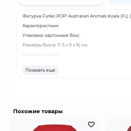
Фигурка Funko POP! Australian Animals Koala (FL) (1
Характеристики:
Упаковка: картонный бокс.
Размеры бокса: 11. 5 х 9 х 16 см.
Материал: винил.
Покрытие "флок" (поверхность фигурки похожа на
Показать еще
Оригинальный и официально лицензированный 
Разработчик/Издатель: Funko.
Коала - это животное из Австралии с густой м
отличается особым рационом: питается почти ис
животных.
Похожие товары