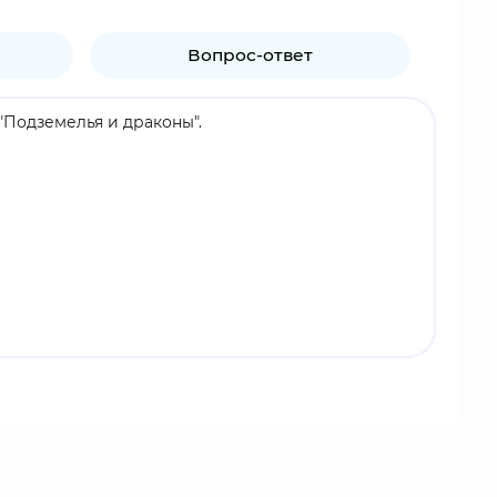
Вопрос-ответ
 "Подземелья и драконы".
едить Хранителя и захватить королевство.