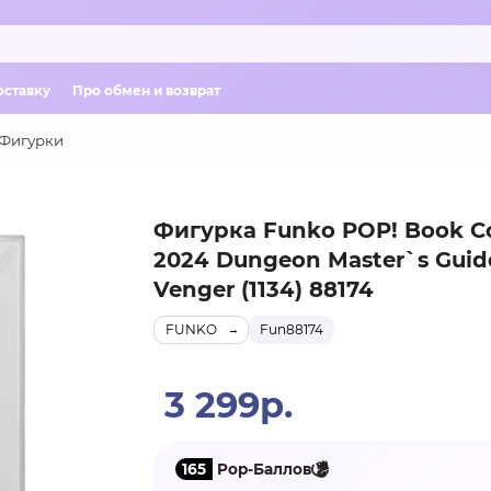
оставку
Про обмен и возврат
Фигурки
Фигурка Funko POP! Book C
2024 Dungeon Master`s Guide
Venger (1134) 88174
FUNKO
Fun88174
3 299р.
165
Pop-Баллов