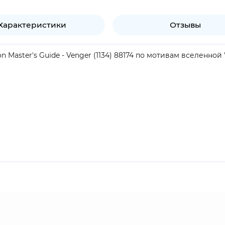
Характеристики
Отзывы
Master's Guide - Venger (1134) 88174 по мотивам вселенной
продукт.
о был проклят силами Неназываемого. Цель персонажа - поб
, у него есть приспешник Теневой Демон и армия орков.