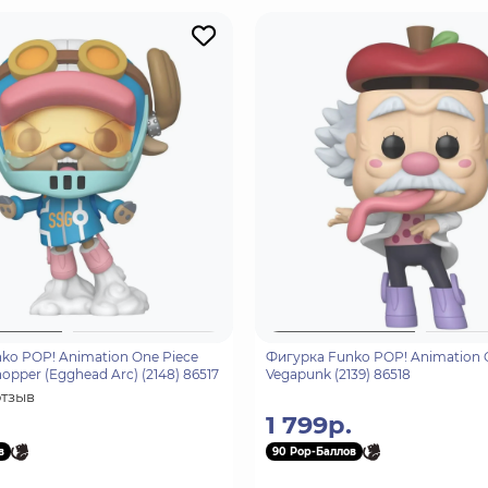
ko POP! Animation One Piece
Фигурка Funko POP! Animation 
opper (Egghead Arc) (2148) 86517
Vegapunk (2139) 86518
отзыв
1 799р.
в
90 Pop-Баллов