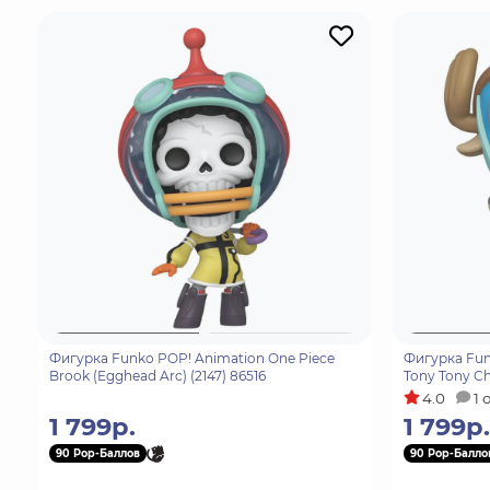
Фигурка Funko POP! Animation One Piece
Фигурка Fun
Brook (Egghead Arc) (2147) 86516
Tony Tony Ch
4.0
1 
1 799р.
1 799р.
90 Pop-Баллов
90 Pop-Балло