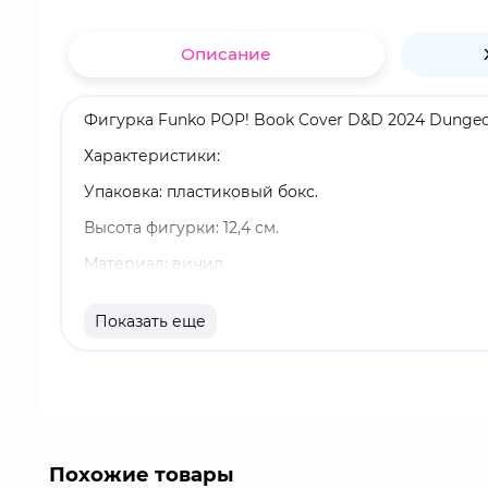
Описание
Фигурка Funko POP! Book Cover D&D 2024 Dungeon 
Характеристики:
Упаковка: пластиковый бокс.
Высота фигурки: 12,4 см.
Материал: винил.
Оригинальный и официально лицензированный 
Показать еще
Разработчик/Издатель: Funko.
Венджер - злодей, сын Хранителя Подземелья, н
Венджер путешествует на чёрном летающем коне
Похожие товары