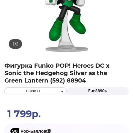
Фигурка Funko POP! Heroes DC х
Sonic the Hedgehog Silver as the
Green Lantern (592) 88904
Fun88904
FUNKO
1 799р.
90
Pop-Баллов