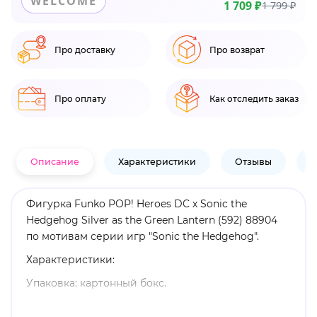
WELCOME
1 709 ₽
1 799 ₽
Про доставку
Про возврат
Про оплату
Как отследить заказ
Описание
Характеристики
Отзывы
В
Фигурка Funko POP! Heroes DC х Sonic the
Hedgehog Silver as the Green Lantern (592) 88904
по мотивам серии игр "Sonic the Hedgehog".
Характеристики:
Упаковка: картонный бокс.
Размеры бокса: 11. 5 х 9 х 16 см.