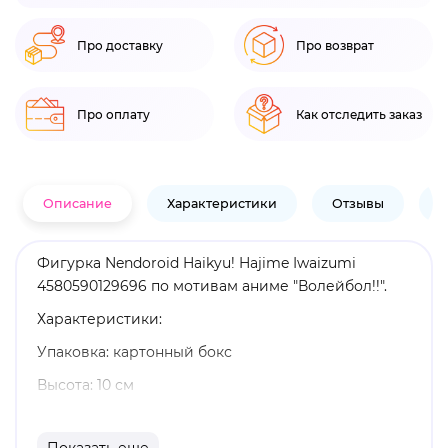
Про доставку
Про возврат
Про оплату
Как отследить заказ
Описание
Характеристики
Отзывы
В
Фигурка Nendoroid Haikyu! Hajime Iwaizumi
4580590129696 по мотивам аниме "Волейбол!!".
Характеристики:
Упаковка: картонный бокс
Высота: 10 см
Материал: пластик