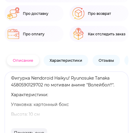
Про доставку
Про возврат
Про оплату
Как отследить заказ
Описание
Характеристики
Отзывы
В
Фигурка Nendoroid Haikyu! Ryunosuke Tanaka
4580590129702 по мотивам аниме "Волейбол!!".
Характеристики:
Упаковка: картонный бокс
Высота: 10 см
Материал: пластик