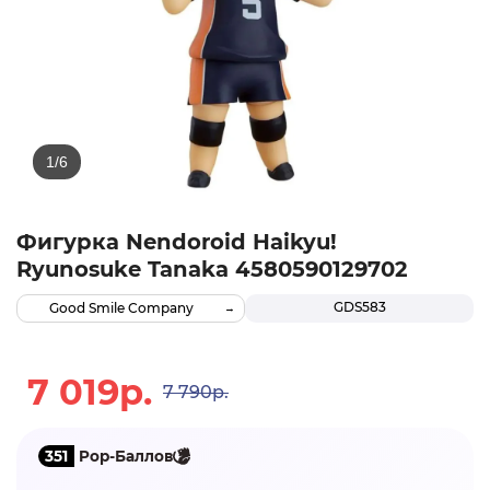
Фигурка Nendoroid Haikyu!
Ryunosuke Tanaka 4580590129702
GDS583
Good Smile Company
7 019р.
7 790р.
351
Pop-Баллов