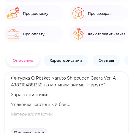
Про доставку
Про возврат
Про оплату
Как отследить заказ
Описание
Характеристики
Отзывы
В
Фигурка Q Posket Naruto Shippuden Gaara Ver. A
4983164881356 по мотивам аниме "Наруто".
Характеристики:
Упаковка: картонный бокс.
Материал: пластик.
Высота: 14 см.