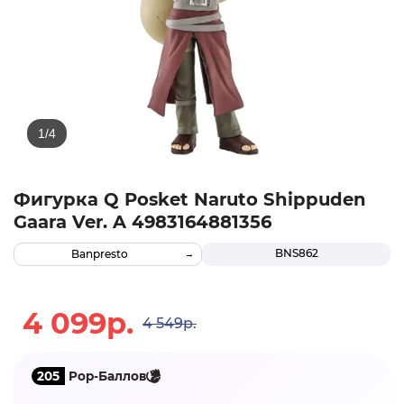
Фигурка Q Posket Naruto Shippuden
Gaara Ver. A 4983164881356
BNS862
Banpresto
4 099р.
4 549р.
205
Pop-Баллов