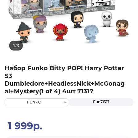
Набор Funko Bitty POP! Harry Potter
S3
Dumbledore+HeadlessNick+McGonag
al+Mystery(1 of 4) 4шт 71317
Fun71317
FUNKO
1 999р.