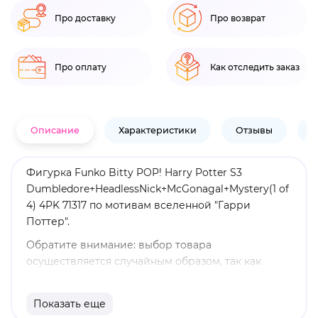
Про доставку
Про возврат
Про оплату
Как отследить заказ
Описание
Характеристики
Отзывы
В
Фигурка Funko Bitty POP! Harry Potter S3
Dumbledore+HeadlessNick+McGonagal+Mystery(1 of
4) 4PK 71317 по мотивам вселенной "Гарри
Поттер".
Обратите внимание: выбор товара
осуществляется случайным образом, так как
каждый предмет находится в закрытой упаковке.
Мы не принимаем запросы на определенные
Показать еще
товары. Вы можете получить дубликаты фигурок.