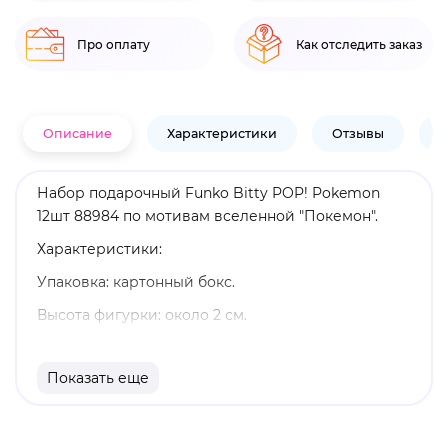
Про оплату
Как отследить заказ
Описание
Характеристики
Отзывы
В
Набор подарочный Funko Bitty POP! Pokemon
12шт 88984 по мотивам вселенной "Покемон".
Характеристики:
Упаковка: картонный бокс.
Высота фигурки: около 2 см.
Материал: винил.
Показать еще
В упаковке 12 фигурок.
Оригинальный и официально лицензированный
продукт.