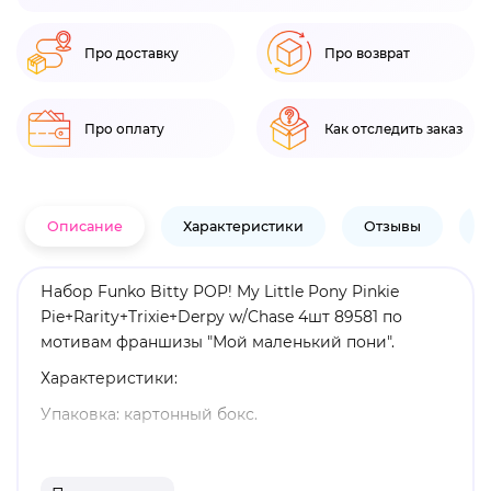
Про доставку
Про возврат
Про оплату
Как отследить заказ
Описание
Характеристики
Отзывы
В
Набор Funko Bitty POP! My Little Pony Pinkie
Pie+Rarity+Trixie+Derpy w/Chase 4шт 89581 по
мотивам франшизы "Мой маленький пони".
Характеристики:
Упаковка: картонный бокс.
Высота фигурки: около 2 см.
Материал: винил.