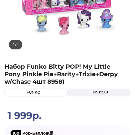
Набор Funko Bitty POP! My Little
Pony Pinkie Pie+Rarity+Trixie+Derpy
w/Chase 4шт 89581
Fun89581
FUNKO
1 999р.
100
Pop-Баллов