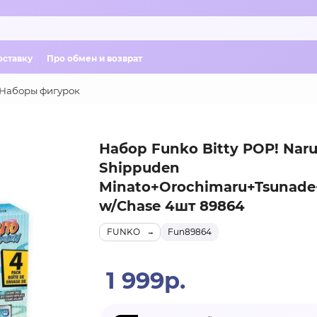
оставку
Про обмен и возврат
Наборы фигурок
Набор Funko Bitty POP! Naru
Shippuden
Minato+Orochimaru+Tsunade+
w/Chase 4шт 89864
FUNKO
Fun89864
1 999р.