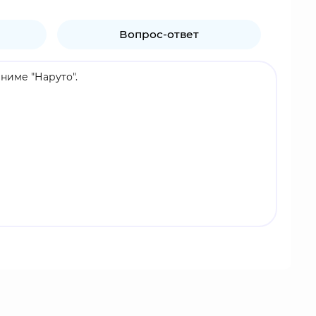
Вопрос-ответ
ниме "Наруто".
ышки служат одновременно акриловой основой,
ины. Акриловые витрины можно складывать в