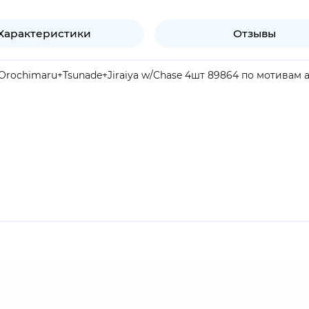
Характеристики
Отзывы
Orochimaru+Tsunade+Jiraiya w/Chase 4шт 89864 по мотивам а
продукт.
тляры со съемными нижними крышками. Съемные нижние кр
складывайте свои Bitty Pop! с помощью прилагаемой витр
 в каждый ряд.