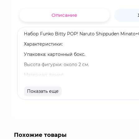
Описание
Набор Funko Bitty POP! Naruto Shippuden Minato+
Характеристики:
Упаковка: картонный бокс.
Высота фигурки: около 2 см.
Материал: винил.
В упаковке 4 фигурки.
Показать еще
Оригинальный и официально лицензированный 
Разработчик/Издатель: Funko.
Bitty Pop! упакованы в твердые акриловые фу
к которой приклеены фигурки. Сортируйте и ра
штабель и вмещать по четыре фигурки Bitty Pop!
Похожие товары