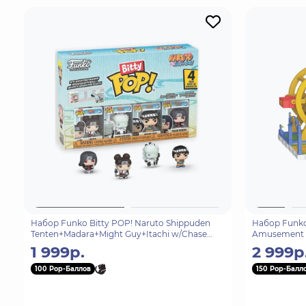
Набор Funko Bitty POP! Naruto Shippuden
Набор Funko 
Tenten+Madara+Might Guy+Itachi w/Chase
Amusement P
4шт 92503
1 999р.
2 999р
100 Pop-Баллов
150 Pop-Балл