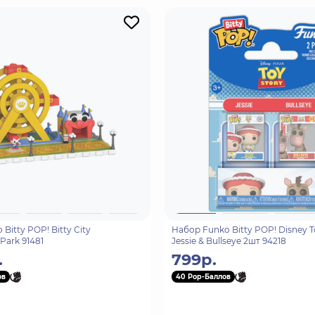
Bitty POP! Bitty City
Набор Funko Bitty POP! Disney T
ark 91481
Jessie & Bullseye 2шт 94218
.
799р.
ов
40 Pop-Баллов