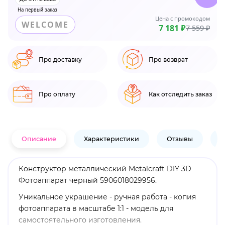
На первый заказ
Цена с промокодом
WELCOME
7 181 ₽
7 559 ₽
Про доставку
Про возврат
Про оплату
Как отследить заказ
Описание
Характеристики
Отзывы
В
Конструктор металлический Metalcraft DIY 3D
Фотоаппарат черный 5906018029956.
Уникальное украшение - ручная работа - копия
фотоаппарата в масштабе 1:1 - модель для
самостоятельного изготовления.