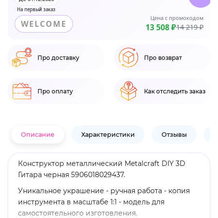
На первый заказ
Цена с промокодом
WELCOME
13 508 ₽
14 219 ₽
Про доставку
Про возврат
Про оплату
Как отследить заказ
Описание
Характеристики
Отзывы
В
Конструктор металлический Metalcraft DIY 3D
Гитара черная 5906018029437.
Уникальное украшение - ручная работа - копия
инструмента в масштабе 1:1 - модель для
самостоятельного изготовления.