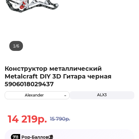
Конструктор металлический
Metalcraft DIY 3D Гитара черная
5906018029437
ALX3
Alexander
14 219р.
15 790р.
711
Pop-Баллов