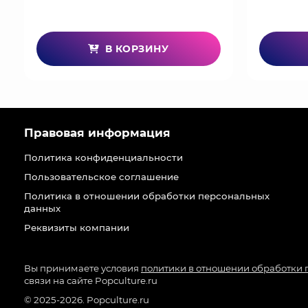
Изделия из металла представляют собой копии п
вы можете не только повесить гитару на стену, 
Хотя на нее нельзя натянуть струны и играть, или
В КОРЗИНУ
есть несколько подвижных частей, таких как вр
звукоснимателями.
В современном мире, где у людей есть практиче
идеальным ответом на эту проблему. Неважно, я
Правовая информация
на том же инструменте. Отныне каждый раз, когд
Политика конфиденциальности
Пользовательское соглашение
Политика в отношении обработки персональных
данных
Реквизиты компании
Вы принимаете условия
политики в отношении обработки
связи на сайте Popculture.ru
© 2025-2026. Popculture.ru