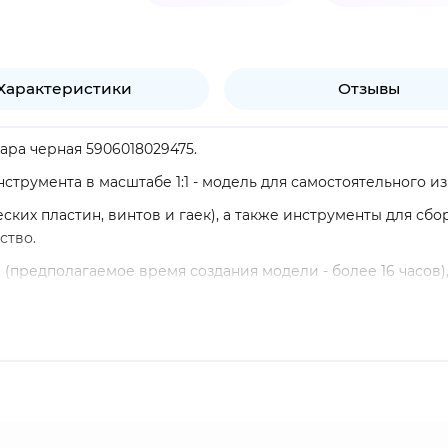
Характеристики
Отзывы
ара черная 5906018029475.
струмента в масштабе 1:1 - модель для самостоятельного и
ских пластин, винтов и гаек), а также инструменты для сбо
ство.
(предполагаемое время создания модели - более 16 часов)
движущимися элементами (клавишами, ручками, переключате
ораживает своей величественной черной отделкой. Эта впе
товленное из более чем 2000 металлических пластин и вин
дома любого любителя музыки, а также он прекрасно подой
ушным, глядя на столь впечатляющее украшение.