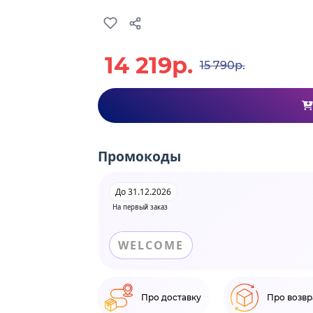
14 219р.
15 790р.
Промокоды
До 31.12.2026
На первый заказ
WELCOME
Про доставку
Про возвр