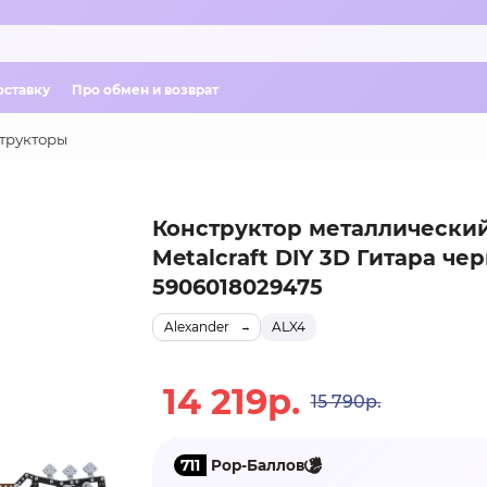
оставку
Про обмен и возврат
трукторы
Конструктор металлически
Metalcraft DIY 3D Гитара че
5906018029475
Alexander
ALX4
14 219р.
15 790р.
711
Pop-Баллов