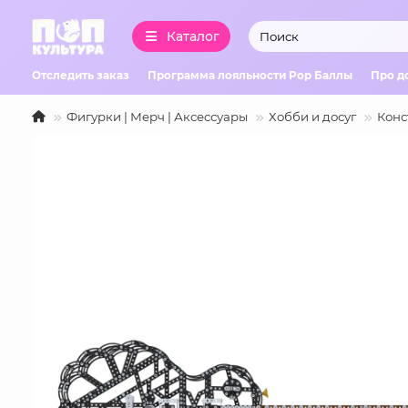
Каталог
Отследить заказ
Программа лояльности Pop Баллы
Про д
Фигурки | Мерч | Аксессуары
Хобби и досуг
Конс