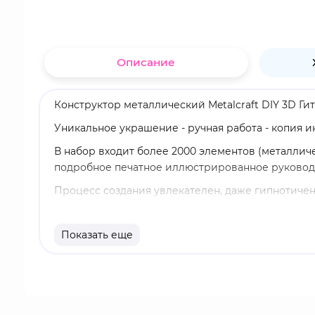
Описание
Конструктор металлический Metalcraft DIY 3D Гит
Уникальное украшение - ручная работа - копия ин
В набор входит более 2000 элементов (металличе
подробное печатное иллюстрированное руковод
Процесс создания увлекателен, даже гипнотичен 
выглядящая гитара высотой чуть более 100 см с 
Эта захватывающая дух копия электрогитары зав
Показать еще
украсить ваш интерьер. Готовое украшение, изго
подставке для гитары. Это идеальный декор для 
студии звукозаписи. Никто не останется равнод
Характеристики: