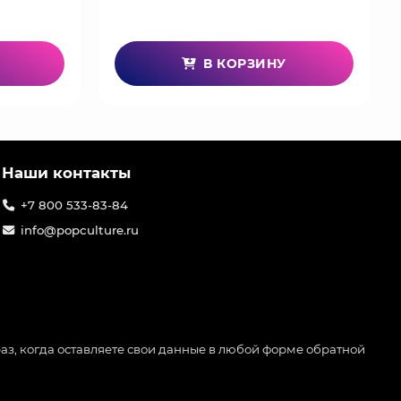
бразцу и в натуральную величину. Вот почему
яре, или даже повесить ее на гитарный ремень.
лическая. . . и не заземлена!), у каждой из них
В КОРЗИНУ
, а также "рабочий" переключатель между
я подарок. Изделия Metalcraft являются
те музыку, или цените исполнителя, играющего
ых моментах вашей жизни.
Наши контакты
+7 800 533-83-84
info@popculture.ru
аз, когда оставляете свои данные в любой форме обратной