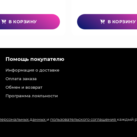
одлинных предметов, выполненные максимально точно по о
но и выставить ее на настоящей гитарной стойке или в футл
 подключить кабель к усилителю (будьте осторожны: она метал
В КОРЗИНУ
В КОРЗИНУ
ащающиеся клавиши, ручки регулировки громкости и тембра
ски все, очень сложно найти оригинальный, запоминающийс
вляетесь ли вы действующим гитаристом, или просто люби
а вы войдете в комнату, она будет напоминать вам об особ
Помощь покупателю
Информация о доставке
Оплата заказа
Обмен и возврат
Программа лояльности
 персональных данных
и
пользовательского соглашения
каждый р