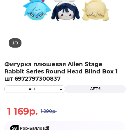
Фигурка плюшевая Alien Stage
Rabbit Series Round Head Blind Box 1
шт 6972797300837
AET16
AET
1 169р.
1 290р.
58
Pop-Баллов