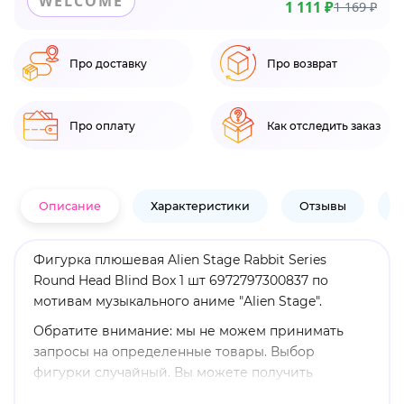
WELCOME
1 111 ₽
1 169 ₽
Про доставку
Про возврат
Про оплату
Как отследить заказ
Описание
Характеристики
Отзывы
В
Фигурка плюшевая Alien Stage Rabbit Series
Round Head Blind Box 1 шт 6972797300837 по
мотивам музыкального аниме "Alien Stage".
Обратите внимание: мы не можем принимать
запросы на определенные товары. Выбор
фигурки случайный. Вы можете получить
повторяющиеся фигурки. Получение конкретной