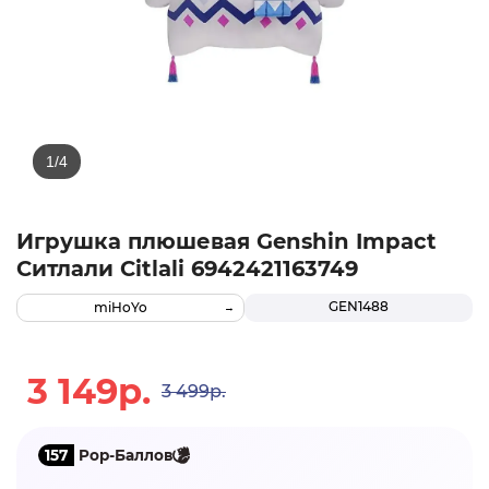
Игрушка плюшевая Genshin Impact
Ситлали Citlali 6942421163749
GEN1488
miHoYo
3 149р.
3 499р.
157
Pop-Баллов