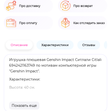
Про доставку
Про возврат
Про оплату
Как отследить заказ
Описание
Характеристики
Отзывы
В
Игрушка плюшевая Genshin Impact Ситлали Citlali
6942421163749 по мотивам компьютерной игры
"Genshin Impact".
Характеристики:
Высота: 40 см.
Материал: полиэстер.
Оригинальный и официально лицензированный
Показать еще
продукт.