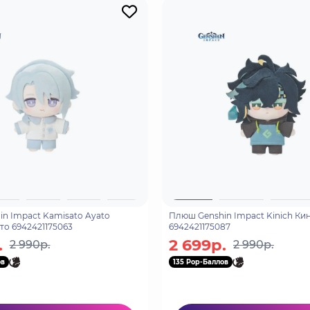
n Impact Kamisato Ayato
Плюш Genshin Impact Kinich Ки
то 6942421175063
6942421175087
.
2 699р.
2 990р.
2 990р.
ов
135 Pop-Баллов