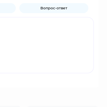
Вопрос-ответ
тстранённым, но за его холодной внешностью
ном. Его выступления полны эмоций и часто
дожник, он часто делает наброски.