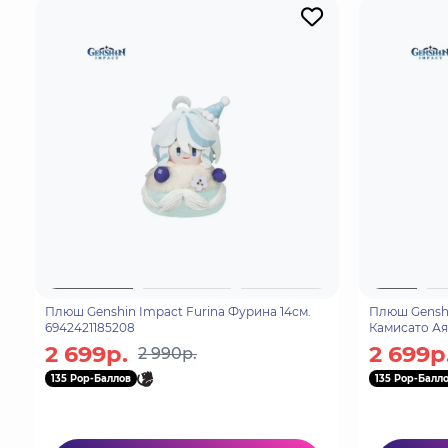
Плюш Genshin Impact Furina Фурина 14см.
Плюш Genshi
6942421185208
Камисато Ая
2 699р.
2 699р
2 990р.
135 Pop-Баллов
135 Pop-Балл