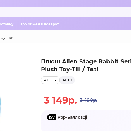
оставку
Про обмен и возврат
грушки
Плюш Alien Stage Rabbit Ser
Plush Toy-Till / Teal
AET
AET9
3 149р.
3 490р.
157
Pop-Баллов