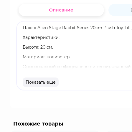
Описание
Плюш Alien Stage Rabbit Series 20cm Plush Toy-Till
Характеристики:
Высота: 20 см.
Материал: полиэстер.
Оригинальный и официально лицензированный 
Бренд: AET.
Показать еще
Тилл - загадочный и меланхоличный молодой чел
скрывается глубокая боль и сложная история, с
становятся кульминацией раундов. Помимо вокаль
Похожие товары