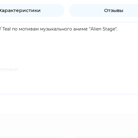
Характеристики
Отзывы
 / Teal по мотивам музыкального аниме "Alien Stage".
продукт.
овек с невероятным вокальным талантом. Часто выглядит о
вязанная с прошлым и другими участниками, особенно с Ива
ного таланта, Тилл также известен как исключительный ху