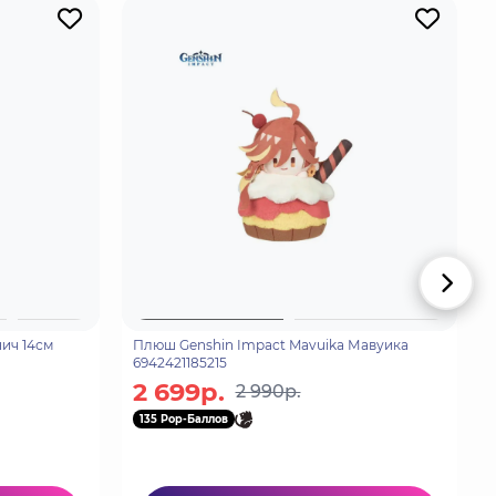
нич 14см
Плюш Genshin Impact Mavuika Мавуика
6942421185215
2 699р.
2 990р.
135 Pop-Баллов