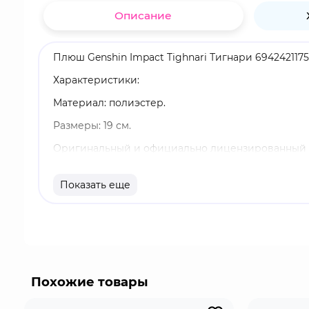
Описание
Плюш Genshin Impact Tighnari Тигнари 694242117
Характеристики:
Материал: полиэстер.
Размеры: 19 см.
Оригинальный и официально лицензированный 
Бренд: Genshin Impact.
Показать еще
Тигнари - учёный-ботаник, который выступает к
Тигнари искренний и добросердечный, он умеет 
Дендро.
Genshin Impact - это популярная видеоигра с о
элементов и раскрывают тайны, объединяясь в о
Похожие товары
возглавляя рейтинги и собирая многомиллионну
от значков до больших коллекционных фигурок. 