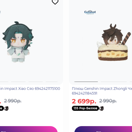
n Impact Xiao Сяо 6942421175100
Плюш Genshin Impact Zhongli 
6942421184591
.
2 699р.
2 990р.
2 990р.
ов
135 Pop-Баллов