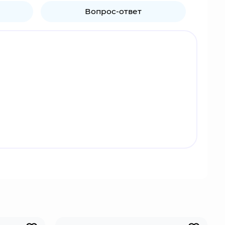
Вопрос-ответ
 защищает его от губительного влияния людей.
траж использует лук и Глаз Бога элемента
йный мир Тейват, сражаются с использованием
ровую популярность, включая Россию, регулярно
льшое количество лицензионного мерча по игре:
ической наклейке на упаковке.