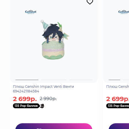
Плюш Genshin Impact Venti Венти
Плюш Genshi
6942421184584
2 699р.
2 699р
2 990р.
135 Pop-Баллов
135 Pop-Балл