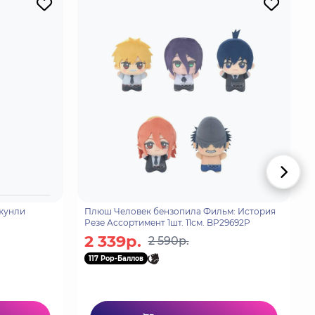
Чжунли
Плюш Человек бензопила Фильм: История
Резе Ассортимент 1шт. 11см. BP29692P
2 339р.
2 590р.
117 Pop-Баллов