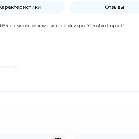
Характеристики
Отзывы
5094 по мотивам компьютерной игры "Genshin Impact".
продукт.
ак лесной страж Авидьи. Он патрулирует тропический лес и
обучать даже самых непонятливых учеников. В бою лесной с
ткрытым миром и системой гача. Игроки исследуют фэнтези
тряд из разных персонажей. Проект завоевал огромную ми
ю аудиторию. Компания-разработчик miHoYo выпускает бо
Узнать лицензионный мерч можно по специальной голограф