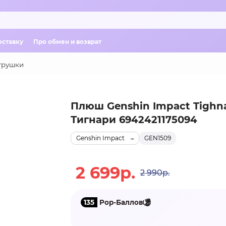
оставку
Про обмен и возврат
грушки
Плюш Genshin Impact Tighna
Тигнари 6942421175094
Genshin Impact
GEN1509
2 699р.
2 990р.
135
Pop-Баллов