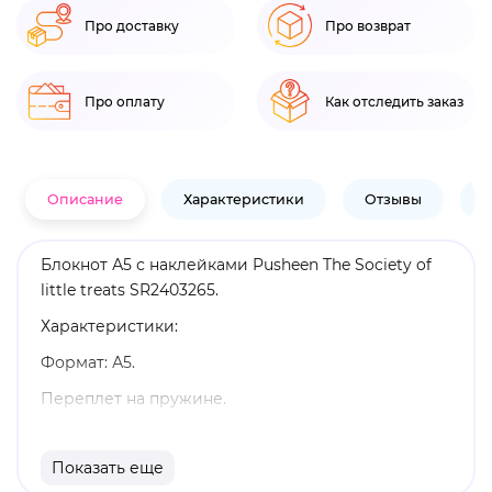
Про доставку
Про возврат
Про оплату
Как отследить заказ
Описание
Характеристики
Отзывы
В
Блокнот А5 с наклейками Pusheen The Society of
little treats SR2403265.
Характеристики:
Формат: А5.
Переплет на пружине.
Оригинальный и официально лицензированный
продукт.
Показать еще