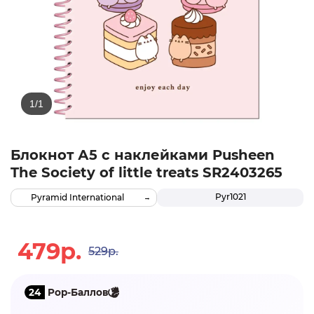
Блокнот А5 с наклейками Pusheen
The Society of little treats SR2403265
Pyr1021
Pyramid International
479р.
529р.
24
Pop-Баллов