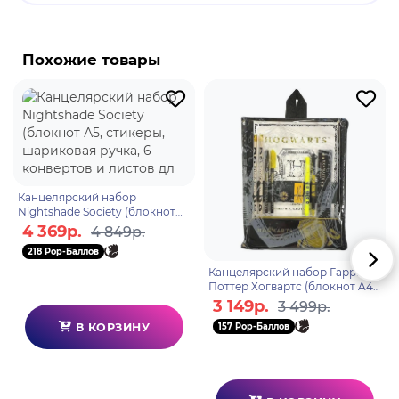
Бренд: Pyramid International.
Пушин-кошка - мультяшная кошка, которую
изображают комиксы и наборы наклеек в
Похожие товары
различных социальных сетях. Pusheen был создан
в 2010 году Клэр Белтон и Эндрю Даффом для
комиксов на их сайте Everyday Cute. Пушин Кэт -
полосатая серая кошка, которая в настоящее
время живёт в Коннектикуте. Эта кошечка любит
есть, спать и быть любимицей.
Канцелярский набор
Nightshade Society (блокнот
А5, стикеры, шариковая ручка,
4 369р.
4 849р.
6 конвертов и листов дл
218 Pop-Баллов
Канцелярский набор Гарри
Поттер Хогвартс (блокнот A4
36 листов, 2 карандаша, 1
3 149р.
3 499р.
шариковая ручка, 2 ге
В КОРЗИНУ
157 Pop-Баллов