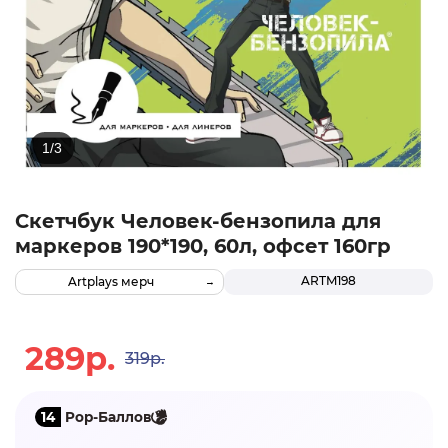
Скетчбук Человек-бензопила для
маркеров 190*190, 60л, офсет 160гр
ARTM198
Artplays мерч
289р.
319р.
14
Pop-Баллов