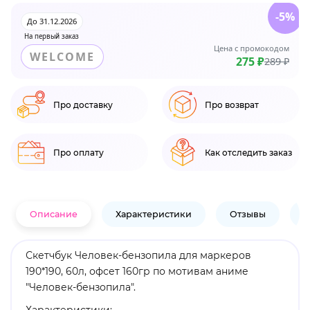
-5%
До 31.12.2026
На первый заказ
Цена с промокодом
WELCOME
275 ₽
289 ₽
Про доставку
Про возврат
Про оплату
Как отследить заказ
Описание
Характеристики
Отзывы
В
Скетчбук Человек-бензопила для маркеров
190*190, 60л, офсет 160гр по мотивам аниме
"Человек-бензопила".