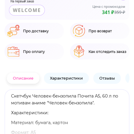
На первый заказ
Цена с промокодом
WELCOME
341 ₽
359 ₽
Про доставку
Про возврат
Про оплату
Как отследить заказ
Описание
Характеристики
Отзывы
В
Скетчбук Человек-бензопила Почита А5, 60 л по
мотивам аниме "Человек-бензопила".
Характеристики:
Материал: бумага, картон
Формат: А5