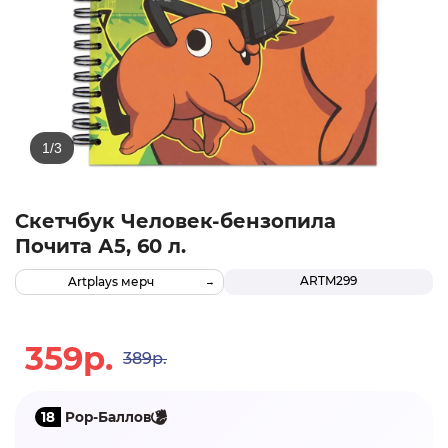
Скетчбук Человек-бензопила
Почита А5, 60 л.
ARTM299
Artplays мерч
359р.
389р.
18
Pop-Баллов