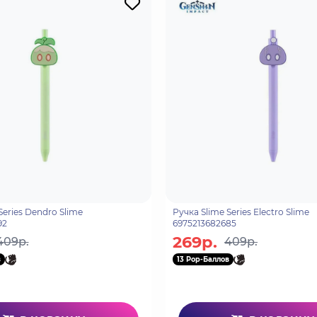
Series Dendro Slime
Ручка Slime Series Electro Slime
92
6975213682685
269р.
409р.
409р.
в
13 Pop-Баллов