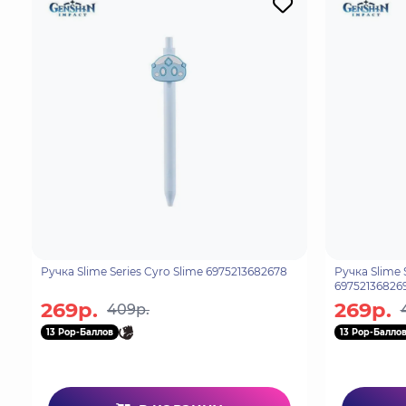
Ручка Slime Series Cyro Slime 6975213682678
Ручка Slime 
69752136826
269р.
269р.
409р.
13 Pop-Баллов
13 Pop-Балло