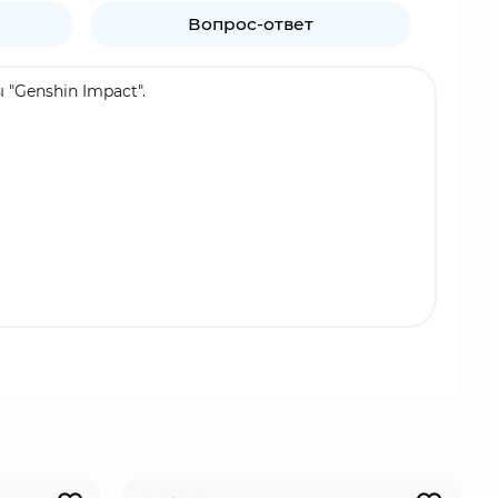
Вопрос-ответ
"Genshin Impact".
одаря уникальной Гидро-способности, способен
 в группах, основанных на элементальных