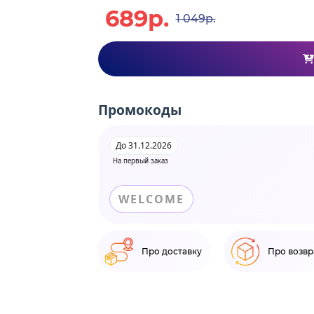
689р.
1 049р.
Промокоды
До 31.12.2026
На первый заказ
WELCOME
Про доставку
Про возвр