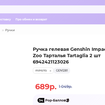
оставку
Про обмен и возврат
Ручки
Ручка гелевая Genshin Impac
Zoo Тарталья Tartaglia 2 шт
6942421123026
miHoYo
GEN1281
689р.
1 049р.
34
Pop-Баллов