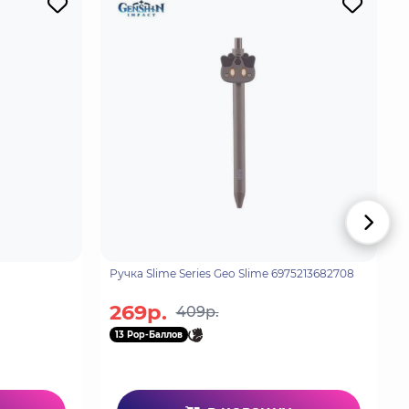
Ручка Slime Series Geo Slime 6975213682708
269р.
409р.
13 Pop-Баллов