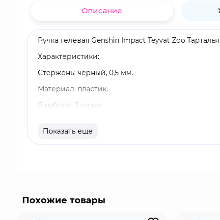
Описание
Ручка гелевая Genshin Impact Teyvat Zoo Тарталья
Характеристики:
Стержень: чёрный, 0,5 мм.
Материал: пластик.
В наборе: 2 ручки.
Оригинальный и официально лицензированный 
Показать еще
Бренд: Genshin Impact.
Чайльд Тарталья - первый играбельный персона
переключаться с лука на ближний бой, что дела
реакциях Пара, Заряда и Заморозки.
Похожие товары