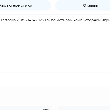
Характеристики
Отзывы
 Tartaglia 2шт 6942421123026 по мотивам компьютерной игры 
продукт.
ж из Предвестников Фатуи и одиннадцатый по номеру. Благ
ет его более универсальным бойцом. Лучше всего сражается