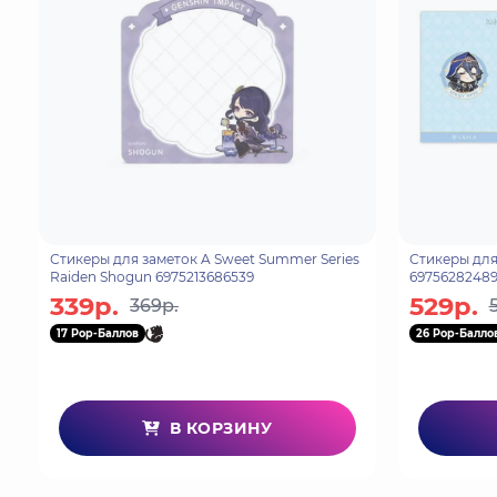
Стикеры для заметок A Sweet Summer Series
Стикеры для заметок Chib
Raiden Shogun 6975213686539
69756282489
339р.
529р.
369р.
17 Pop-Баллов
26 Pop-Балло
В КОРЗИНУ