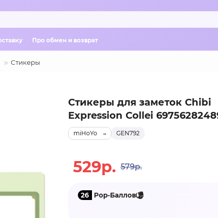
оставку
Про обмен и возврат
Стикеры
Стикеры для заметок Chibi
Expression Collei 6975628248
miHoYo
GEN792
529р.
579р.
26
Pop-Баллов