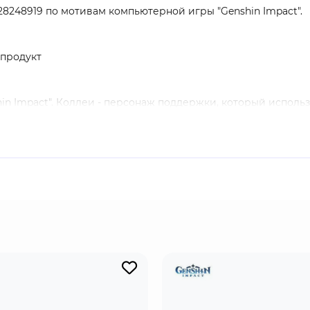
5628248919 по мотивам компьютерной игры "Genshin Impact".
продукт
n Impact". Коллеи - персонаж поддержки, который использ
лю боя, нанося врагам Дендро урон. Продолжительный Ден