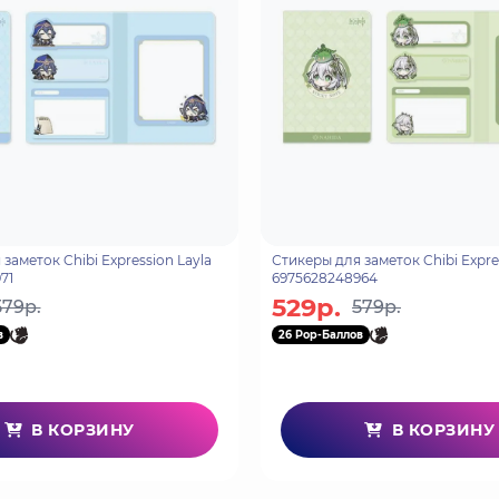
i Expression Layla
Стикеры для заметок Chibi Expression Nahida
71
6975628248964
529р.
579р.
579р.
в
26 Pop-Баллов
В КОРЗИНУ
В КОРЗИНУ