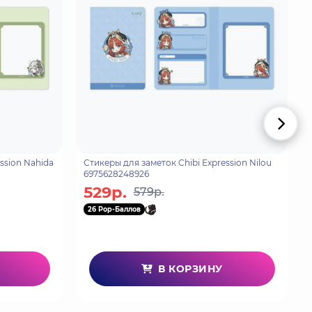
Стикеры для заметок Chibi Expression Nilou
С
6975628248926
529р.
579р.
26 Pop-Баллов
В КОРЗИНУ