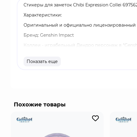
Стикеры для заметок Chibi Expression Collei 697
Характеристики:
Оригинальный и официально лицензированный 
Бренд: Genshin Impact
Коллеи - играбельный Дендро персонаж в "Genshi
элементального навыка Коллеи проносится по по
области, созданной её взрывом стихий.
Показать еще
Похожие товары