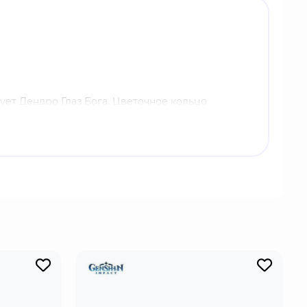
ует Дендро Глаз Бога. Цветочное кольцо
дро урон терпят враги, которые оказались в