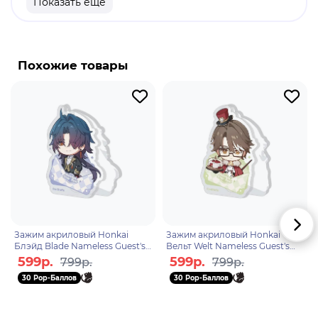
Показать еще
продукт.
Бренд: Honkai: Star Rail.
Цзин Юань - один из шести генералов Альянса
Похожие товары
Сяньчжоу и глава Облачных Рыцарей Лофу
Сяньчжоу. Он предпочитает решить мелкие
проблемы заранее, чтобы они не превратились в
катастрофу. Благодаря своему подходу он долгое
время сохранял мир и покой на Лофу. В бою
генерал использует свою глефу и наносит
противникам электрический урон. Он получил от
Повелителя Небесной Дуги особого духа,
которого использует в бою.
Зажим акриловый Honkai
Зажим акриловый Honkai
Блэйд Blade Nameless Guest's
Вельт Welt Nameless Guest's
Medal Series 45561
medal series 45547
599р.
599р.
799р.
799р.
30 Pop-Баллов
30 Pop-Баллов