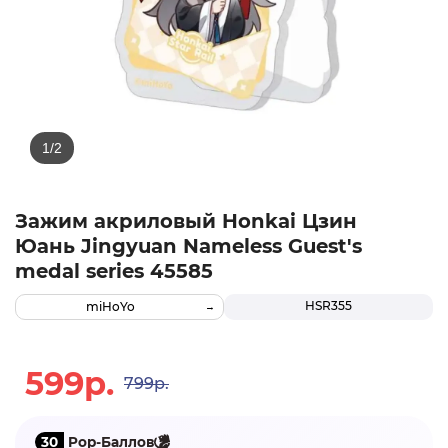
Зажим акриловый Honkai Цзин
Юань Jingyuan Nameless Guest's
medal series 45585
HSR355
miHoYo
599р.
799р.
30
Pop-Баллов