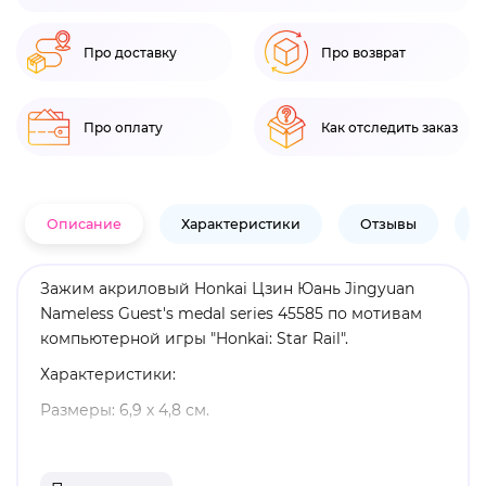
Про доставку
Про возврат
Про оплату
Как отследить заказ
Описание
Характеристики
Отзывы
В
Зажим акриловый Honkai Цзин Юань Jingyuan
Nameless Guest's medal series 45585 по мотивам
компьютерной игры "Honkai: Star Rail".
Характеристики:
Размеры: 6,9 х 4,8 см.
Материал: акрил.
Оригинальный и официально лицензированный