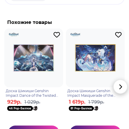
продукт.
Бренд: Honkai: Star Rail.
Светлячок - член отряда "Охотники за
Похожие товары
Стерароном", облачённая в механическую броню
"СЭМ". Рождённая как оружие, она страдает от
мук синдрома потери энтропии из-за
генетической модификации. Она
присоединилась к Охотникам за Стелларонами в
поисках смысла жизни, неустанно стремясь
бросить вызов судьбе.
Доска Шикиши Genshin
Доска Шикиши Genshin
Impact Dance of the Twisted
Impact Masquerade of the
Realm 6942421104278
Guilty 6942421132813
929р.
1 619р.
1 029р.
1 799р.
46 Pop-Баллов
81 Pop-Баллов