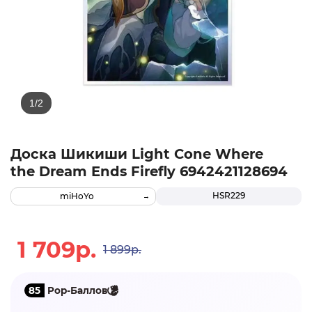
Доска Шикиши Light Cone Where
the Dream Ends Firefly 6942421128694
HSR229
miHoYo
1 709р.
1 899р.
85
Pop-Баллов