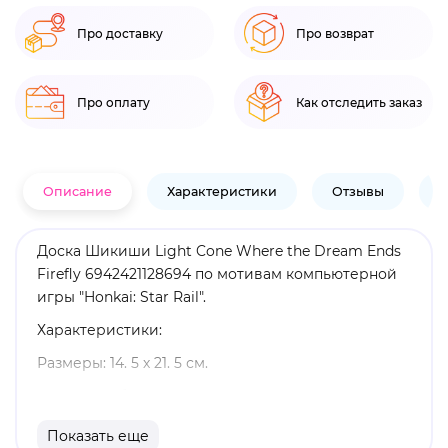
Про доставку
Про возврат
Про оплату
Как отследить заказ
Описание
Характеристики
Отзывы
В
Доска Шикиши Light Cone Where the Dream Ends
Firefly 6942421128694 по мотивам компьютерной
игры "Honkai: Star Rail".
Характеристики:
Размеры: 14. 5 х 21. 5 см.
Материал: бумага.
Оригинальный и официально лицензированный
Показать еще