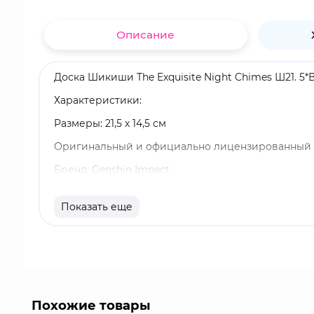
Описание
Доска Шикиши The Exquisite Night Chimes Ш21. 5*
Характеристики:
Размеры: 21,5 х 14,5 см
Оригинальный и официально лицензированный 
Бренд: Genshin Impact
Genshin Impact - компьютерная игра в жанре act
Показать еще
мире Тейват, который является домом для семи 
называемым во вселенной игры "Архонт".
Похожие товары