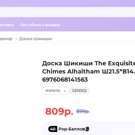
оставку
Про обмен и возврат
 декор
Доски Шикиши
Доска Шикиши The Exquisite
Chimes Alhaitham Ш21.5*В14
6976068141563
miHoYo
GEN502
809р.
899р.
40
Pop-Баллов