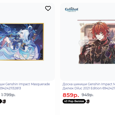
и Genshin Impact Masquerade
Доска шикиши Genshin Impact 
 6942421132813
Дилюк Diluc 2021 Edition 6942421
859р.
1 799р.
949р.
в
43 Pop-Баллов