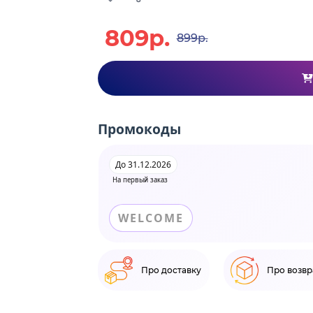
809р.
899р.
Промокоды
До 31.12.2026
На первый заказ
WELCOME
Про доставку
Про возвр