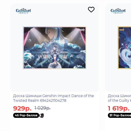
Доска Шикиши Genshin Impact Dance of the
Доска Шикиш
Twisted Realm 6942421104278
of the Guilty
929р.
1 619р.
1 029р.
46 Pop-Баллов
81 Pop-Балло