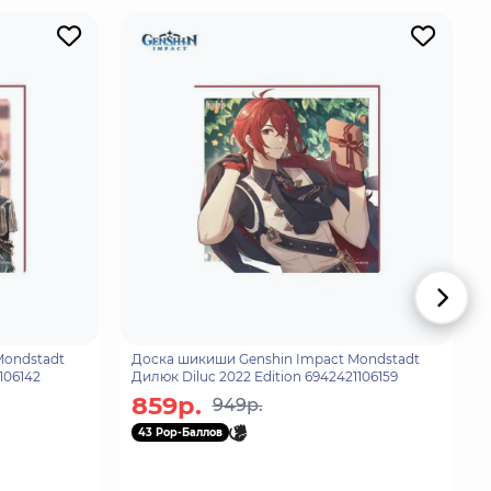
Mondstadt
Доска шикиши Genshin Impact Mondstadt
106142
Дилюк Diluc 2022 Edition 6942421106159
859р.
949р.
43 Pop-Баллов