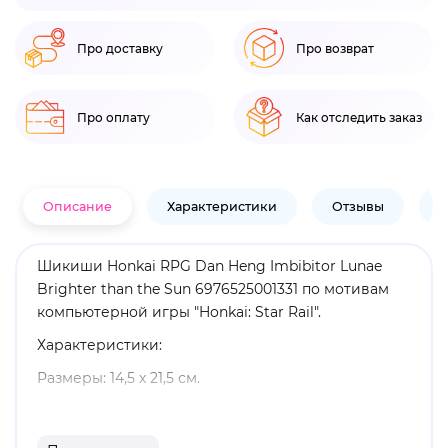
Про доставку
Про возврат
Про оплату
Как отследить заказ
Описание
Характеристики
Отзывы
В
Шикиши Honkai RPG Dan Heng Imbibitor Lunae
Brighter than the Sun 6976525001331 по мотивам
компьютерной игры "Honkai: Star Rail".
Характеристики:
Размеры: 14,5 x 21,5 см.
Материал: бумага.
Оригинальный и официально лицензированный