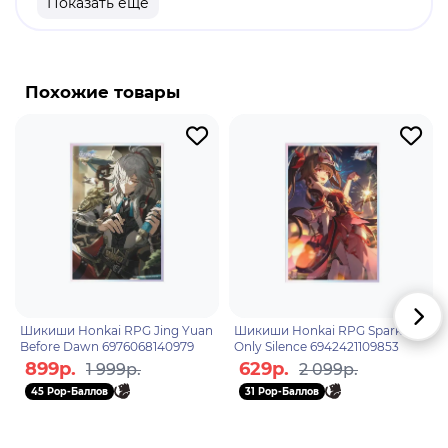
Показать еще
продукт.
Бренд: Honkai: Star Rail.
Дань Хэн - холодный и сдержанный проводник и
Похожие товары
архивариус "Астрального экспресса".
Вооружённый копьём по имени "Пронзатель
облаков", он присоединился к экипажу экспресса,
чтобы сбежать из своего уединённого прошлого.
Шикиши Honkai RPG Jing Yuan
Шикиши Honkai RPG Sparkle
Before Dawn 6976068140979
Only Silence 6942421109853
899р.
629р.
1 999р.
2 099р.
45 Pop-Баллов
31 Pop-Баллов