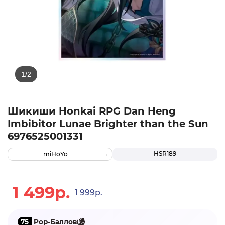
Шикиши Honkai RPG Dan Heng
Imbibitor Lunae Brighter than the Sun
6976525001331
HSR189
miHoYo
1 499р.
1 999р.
75
Pop-Баллов