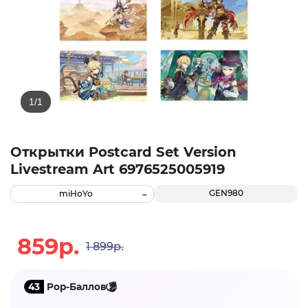
Открытки Postcard Set Version
Livestream Art 6976525005919
GEN980
miHoYo
859р.
1 899р.
43
Pop-Баллов