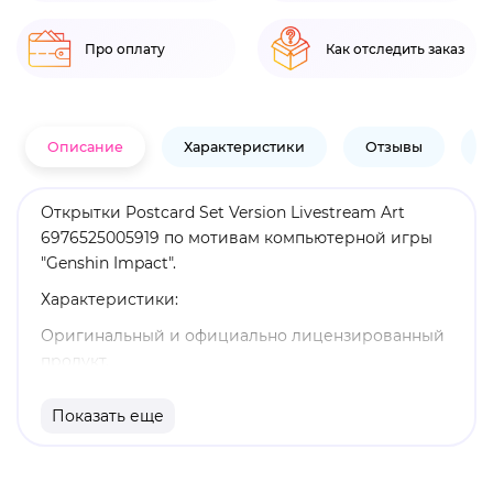
Про оплату
Как отследить заказ
Описание
Характеристики
Отзывы
В
Открытки Postcard Set Version Livestream Art
6976525005919 по мотивам компьютерной игры
"Genshin Impact".
Характеристики:
Оригинальный и официально лицензированный
продукт.
Бренд: Genshin Impact.
Показать еще
Genshin Impact - компьютерная игра в жанре
action-adventure с открытым миром и элементами
RPG. Действие "Genshin Impact" происходит в