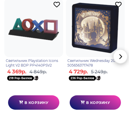
Яркость: 3 уровня яркости
Упаковка: картонный бокс
Комплектация: светильник, usb-кабель,
руководство пользователя
Светильник Playstation Icons
Светильник Wednesday 20см
Light V2 BDP PP4140PSV2
5056563717478
4 369р.
4 729р.
4 849р.
5 249р.
218 Pop-Баллов
236 Pop-Баллов
В КОРЗИНУ
В КОРЗИНУ