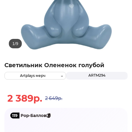
Светильник Олененок голубой
ARTM294
Artplays мерч
2 389р.
2 649р.
119
Pop-Баллов