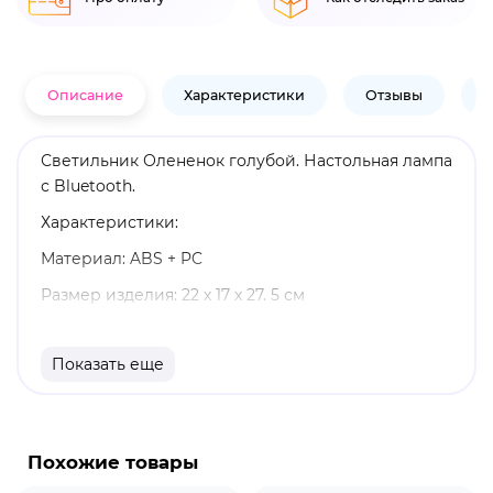
Описание
Характеристики
Отзывы
В
Светильник Олененок голубой. Настольная лампа
с Bluetooth.
Характеристики:
Материал: ABS + PC
Размер изделия: 22 х 17 х 27. 5 см
Емкость батареи: 3,7 В 1200 мАч
Показать еще
Напряжение: 5 В/1A
Мощность: 3 Вт
CCT: 6000-6500 К
Похожие товары
Светодиодные бусины: 12 шт