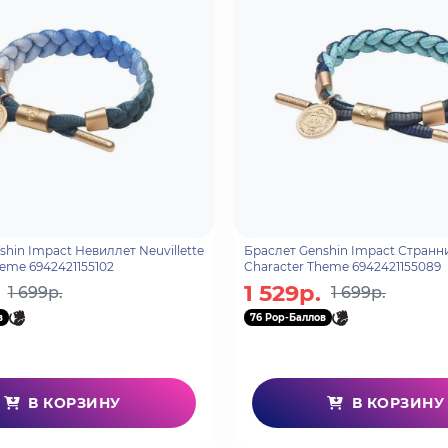
hin Impact Невиллет Neuvillette
Браслет Genshin Impact Странн
heme 6942421155102
Character Theme 6942421155089
1 529р.
1 699р.
1 699р.
в
76 Pop-Баллов
В КОРЗИНУ
В КОРЗИНУ