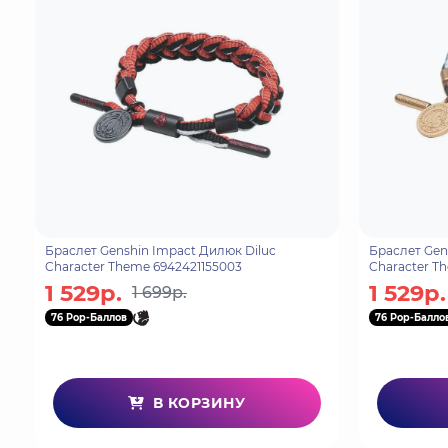
Браслет Genshin Impact Дилюк Diluc
Браслет Gens
Character Theme 6942421155003
Character T
1 529р.
1 529р.
1 699р.
76 Pop-Баллов
76 Pop-Балло
В КОРЗИНУ