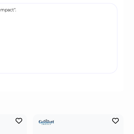
mpact".
ием и актёрским мастерством. Для уничтожения