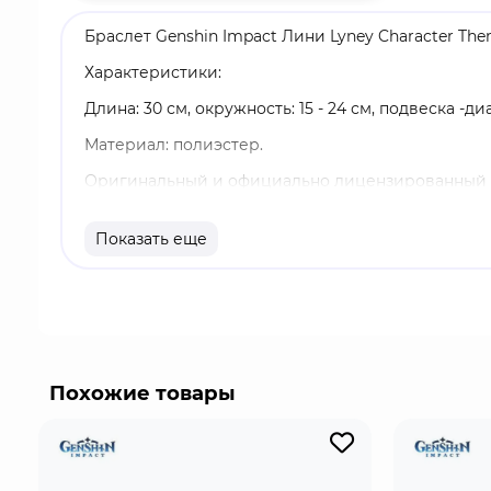
Браслет Genshin Impact Лини Lyney Character Th
Характеристики:
Длина: 30 см, окружность: 15 - 24 см, подвеска -ди
Материал: полиэстер.
Оригинальный и официально лицензированный 
Бренд: Genshin Impact.
Показать еще
Лини - играбельный Пиро персонаж. Онизвестны
врагов он применяет заряженные выстрелы, навык
Похожие товары