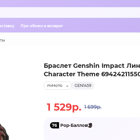
оставку
Про обмен и возврат
ты
Браслет Genshin Impact Лин
Character Theme 6942421155
miHoYo
GEN1459
1 529р.
1 699р.
76
Pop-Баллов