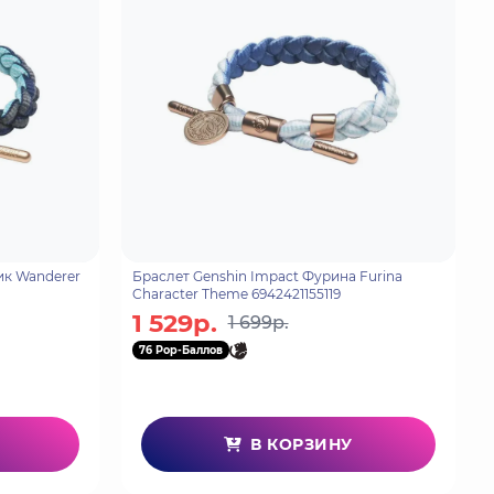
ик Wanderer
Браслет Genshin Impact Фурина Furina
Character Theme 6942421155119
1 529р.
1 699р.
76 Pop-Баллов
В КОРЗИНУ