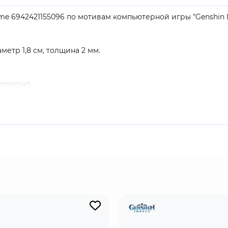
eme 6942421155096 по мотивам компьютерной игры "Genshin I
аметр 1,8 см, толщина 2 мм.
продукт.
й маг-иллюзионист из Фонтейна, отличающийся краснореч
 и ульту, находясь на поле боя большую часть времени.