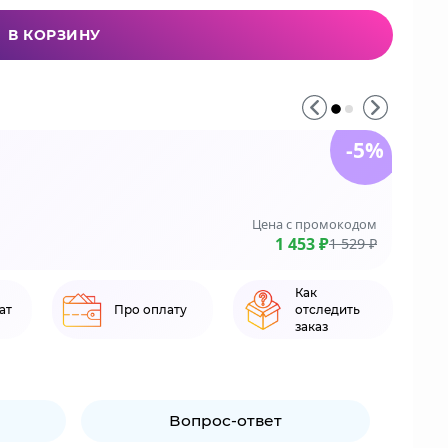
В КОРЗИНУ
-5%
До 3
На зака
Цена с промокодом
LE
1 453 ₽
1 529 ₽
Как
ат
Про оплату
отследить
заказ
Вопрос-ответ