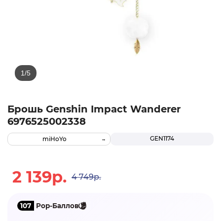
Брошь Genshin Impact Wanderer
6976525002338
GEN1174
miHoYo
2 139р.
4 749р.
107
Pop-Баллов