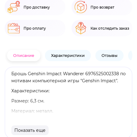
Про доставку
Про возврат
Про оплату
Как отследить заказ
Описание
Характеристики
Отзывы
В
Брошь Genshin Impact Wanderer 6976525002338 по
мотивам компьютерной игры "Genshin Impact".
Характеристики:
Размер: 6,3 см.
Материал: металл.
Оригинальный и официально лицензированный
продукт.
Показать еще