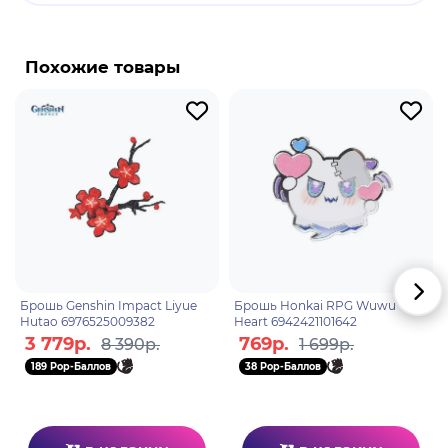
Бренд: Genshin Impact.
Genshin Impact - компьютерная игра в жанре
action-adventure с открытым миром и элементами
Похожие товары
RPG, разработанная китайской компанией
miHoYo Limited. Действие Genshin Impact
происходит в фэнтезийном мире Тейват, который
является домом для семи различных народов,
каждый из которых связан с отдельной стихией и
управляется отдельным богом, называемым во
вселенной игры "Архонт".
Брошь Genshin Impact Liyue
Брошь Honkai RPG Wuwu
Hutao 6976525009382
Heart 6942421101642
3 779р.
769р.
8 390р.
1 699р.
189 Pop-Баллов
38 Pop-Баллов