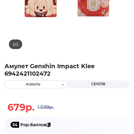
Амулет Genshin Impact Klee
6942421102472
GEN1118
miHoYo
679р.
1 039р.
34
Pop-Баллов