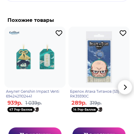
Бренд: Genshin Impact.
Кли - играбельный Пиро персонаж. Кли - девочка
с большим талантом к пиротехнике. Ее бомбочки
Похожие товары
с легкостью расправляются как с маленькими
хиличурлами, так и с грозными Магами бездны. И
не забудьте, что ее пассивная способность
позволяет ей видеть диковины Мондштадта на
мини-карте.
Амулет Genshin Impact Venti
Брелок Атака Титанов (S3)
6942421102441
RK39390C
939р.
289р.
1 039р.
319р.
47 Pop-Баллов
14 Pop-Баллов