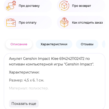
Про доставку
Про возврат
Про оплату
Как отследить заказ
Описание
Характеристики
Отзывы
В
Амулет Genshin Impact Klee 6942421102472 по
мотивам компьютерной игры "Genshin Impact".
Характеристики:
Размер: 4,5 x 6. 1 см.
Материал: полиэстер.
Оригинальный и официально лицензированный
продукт.
Показать еще