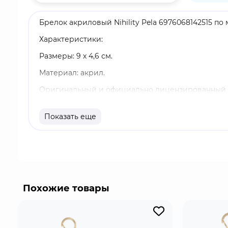
Брелок акриловый Nihility Pela 6976068142515 по 
Характеристики:
Размеры: 9 х 4,6 см.
Материал: акрил.
Оригинальный и официально лицензированный 
Бренд: Honkai: Star Rail.
Показать еще
Пелагея Сергеевна - играбельный персонаж в "Ho
делами. Она может отреагировать на любую про
Похожие товары