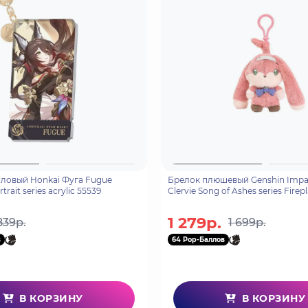
ловый Honkai Фуга Fugue
Брелок плюшевый Genshin Impa
trait series acrylic 55539
Clervie Song of Ashes series Fire
Bunny 31243
1 279р.
839р.
1 699р.
в
64 Pop-Баллов
В КОРЗИНУ
В КОРЗИНУ