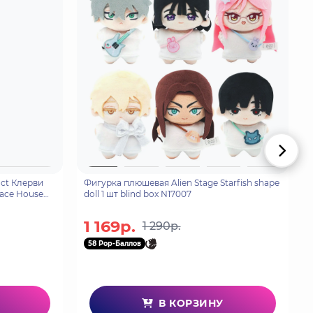
ct Клерви
Фигурка плюшевая Alien Stage Starfish shape
place House
doll 1 шт blind box N17007
1 169р.
1 290р.
58 Pop-Баллов
В КОРЗИНУ