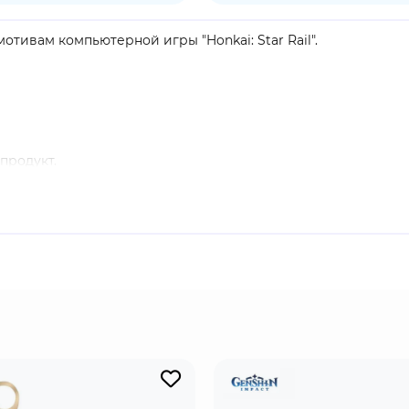
мотивам компьютерной игры "Honkai: Star Rail".
продукт.
nkai: Star Rail". Ею восхищаются стражи Серебряногрива, о
блему со спокойной уверенностью.