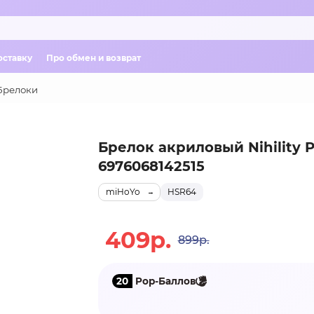
оставку
Про обмен и возврат
Брелоки
Брелок акриловый Nihility P
6976068142515
miHoYo
HSR64
409р.
899р.
20
Pop-Баллов