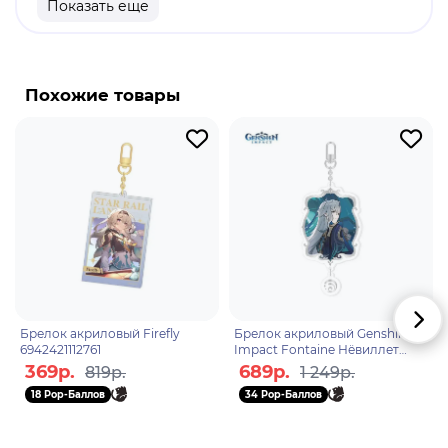
Показать еще
продукт.
Бренд: Genshin Impact.
Венти - персонаж, являющийся богом ветров и
Похожие товары
штормов. Венти изначально был одним из многих
тысяч ветров, бесцельно дрейфующих по миру. В
конце концов он стал божеством а и теперь
управляет ветром, которому молятся многие
последователи его божества в Мондштадте. В
конечном итоге он поможет Двалину и многим
другим в борьбе с Дурином и его стремлением
превратить светлый мир в темный, над которым
он безраздельно правит.
Брелок акриловый Firefly
Брелок акриловый Genshin
6942421112761
Impact Fontaine Нёвиллет
Neuvillette The Morning Star in
369р.
689р.
819р.
1 249р.
the Deep Waters 69
18 Pop-Баллов
34 Pop-Баллов