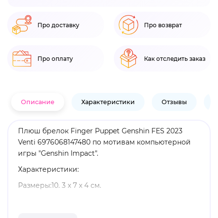
Про доставку
Про возврат
Про оплату
Как отследить заказ
Описание
Характеристики
Отзывы
В
Плюш брелок Finger Puppet Genshin FES 2023
Venti 6976068147480 по мотивам компьютерной
игры "Genshin Impact".
Характеристики:
Размеры:10. 3 x 7 x 4 см.
Материал: плюш.
Оригинальный и официально лицензированный