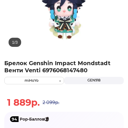
Брелок Genshin Impact Mondstadt
Венти Venti 6976068147480
GEN918
miHoYo
1 889р.
2 099р.
94
Pop-Баллов