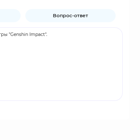
Вопрос-ответ
ы "Genshin Impact".
о-стихию, в сражениях - одноручный меч.
йный мир Тейват, сражаются с использованием
ровую популярность, включая Россию, регулярно
льшое количество лицензионного мерча по игре:
ической наклейке на упаковке.