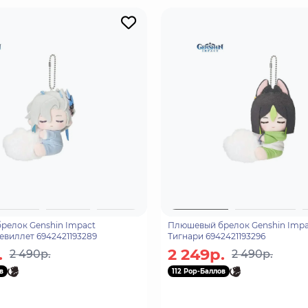
релок Genshin Impact
Плюшевый брелок Genshin Impac
Невиллет 6942421193289
Тигнари 6942421193296
.
2 249р.
2 490р.
2 490р.
в
112 Pop-Баллов