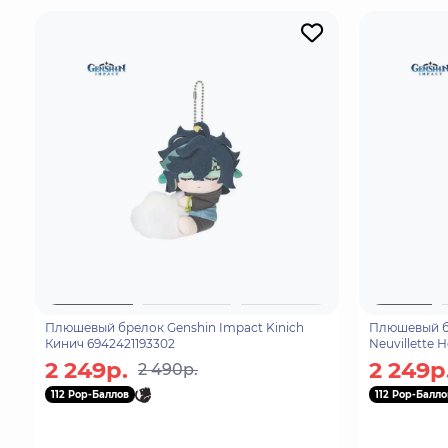
Плюшевый брелок Genshin Impact Kinich
Плюшевый б
Кинич 6942421193302
Neuvillette 
2 249р.
2 249р
2 490р.
112 Pop-Баллов
112 Pop-Балло