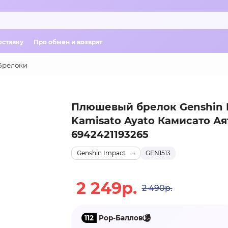
оставку
Про обмен и возврат
Брелоки
Плюшевый брелок Genshin 
Kamisato Ayato Камисато Ая
6942421193265
Genshin Impact
GEN1513
2 249р.
2 490р.
112
Pop-Баллов