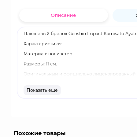
Описание
Плюшевый брелок Genshin Impact Kamisato Ayato
Характеристики:
Материал: полиэстер.
Размеры: 11 см.
Оригинальный и официально лицензированный 
Бренд: Genshin Impact.
Показать еще
Камисато Аято - пятизвёздочный персонаж, глава
Genshin Impact - это популярная видеоигра с о
элементов и раскрывают тайны, объединяясь в о
возглавляя рейтинги и собирая многомиллионну
от значков до больших коллекционных фигурок. 
Похожие товары