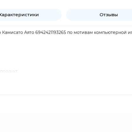
Характеристики
Отзывы
 Камисато Аято 6942421193265 по мотивам компьютерной игр
продукт.
 комиссии Ясиро из клана Камисато. В бою использует Гидр
ткрытым миром и системой гача. Игроки исследуют фэнтези
тряд из разных персонажей. Проект завоевал огромную ми
ю аудиторию. Компания-разработчик miHoYo выпускает бо
Узнать лицензионный мерч можно по специальной голограф