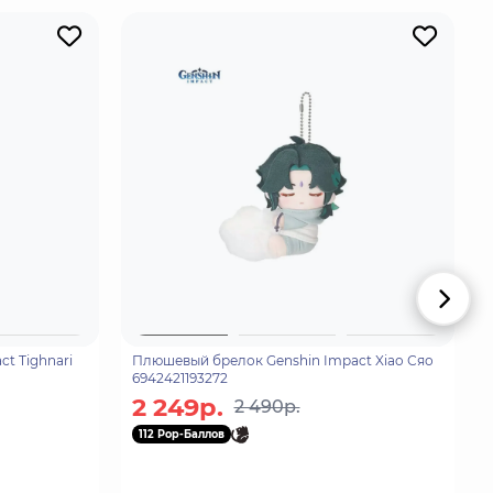
t Tighnari
Плюшевый брелок Genshin Impact Xiao Сяо
6942421193272
2 249р.
2 490р.
112 Pop-Баллов