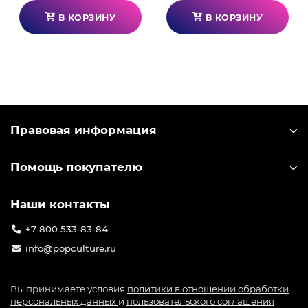
многомиллионную аудиторию. Компания-
В КОРЗИНУ
В КОРЗИНУ
разработчик miHoYo выпускает большое
количество лицензионного мерча по игре: от
значков до больших коллекционных фигурок.
Узнать лицензионный мерч можно по
специальной голографической наклейке на
упаковке.
Правовая информация
Помощь покупателю
Наши контакты
+7 800 533-83-84
info@popculture.ru
Вы принимаете условия
политики в отношении обработки
персональных данных
и
пользовательского соглашения