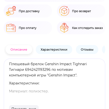
Про доставку
Про возврат
Про оплату
Как отследить заказ
Описание
Характеристики
Отзывы
В
Плюшевый брелок Genshin Impact Tighnari
Тигнари 6942421193296 по мотивам
компьютерной игры "Genshin Impact".
Характеристики:
Материал: полиэстер.
Размеры: 12,5 см.
Оригинальный и официально лицензированный