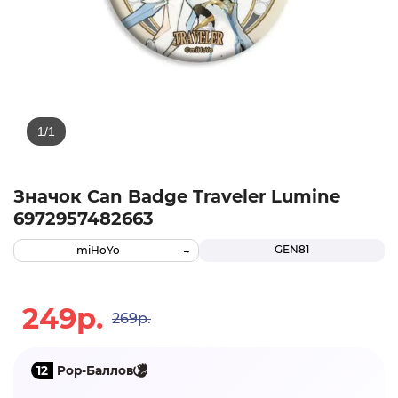
Значок Can Badge Traveler Lumine
6972957482663
GEN81
miHoYo
249р.
269р.
12
Pop-Баллов