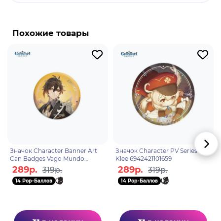
Бренд: Genshin Impact
Путешественник(ца) - играбельный персонаж и
протагонист "Genshin Impact". В начале
Похожие товары
повествования игры брат и сестра,
путешествующие по разным мирам, попадают в
ловушку Неизвестного божества. Игроки могут
выбрать одного из близнецов, Люмин (женщину)
или Итэра (мужчину), в качестве протагониста.
Вне зависимости от выбора, другой близнец
оказывается захваченным, а силы самого(й)
Путешественника(цы) будут запечатаны, оставляя
его или её в Тейвате. На протяжении всей
истории Путешественника(цу) сопровождает
Значок Character Banner Art
Значок Character PV Series
Паймон.
Can Badges Vago Mundo
Klee 6942421101659
Zhongli 6974096534166
289р.
289р.
319р.
319р.
14 Pop-Баллов
14 Pop-Баллов