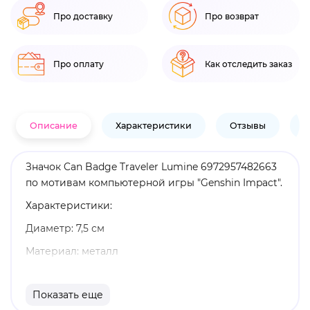
Про доставку
Про возврат
Про оплату
Как отследить заказ
Описание
Характеристики
Отзывы
В
Значок Can Badge Traveler Lumine 6972957482663
по мотивам компьютерной игры "Genshin Impact".
Характеристики:
Диаметр: 7,5 см
Материал: металл
Оригинальный и официально лицензированный
продукт
Показать еще