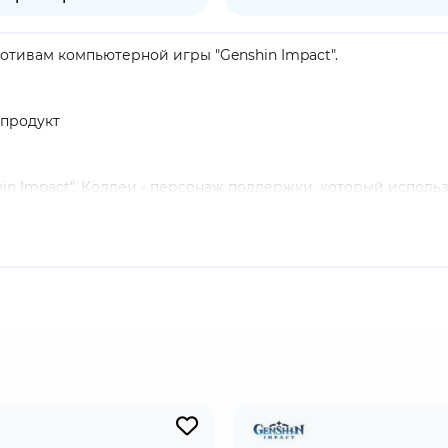
 мотивам компьютерной игры "Genshin Impact".
продукт
n Impact". Коллеи - персонаж поддержки, который использ
лю боя, нанося врагам Дендро урон. Продолжительный Ден