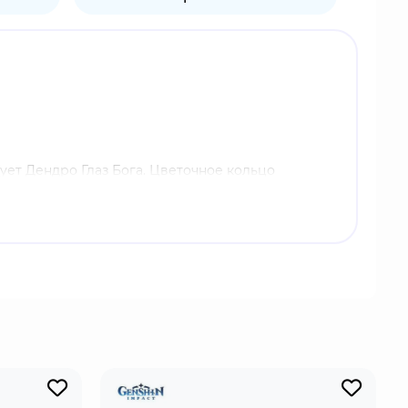
ует Дендро Глаз Бога. Цветочное кольцо
дро урон терпят враги, которые оказались в