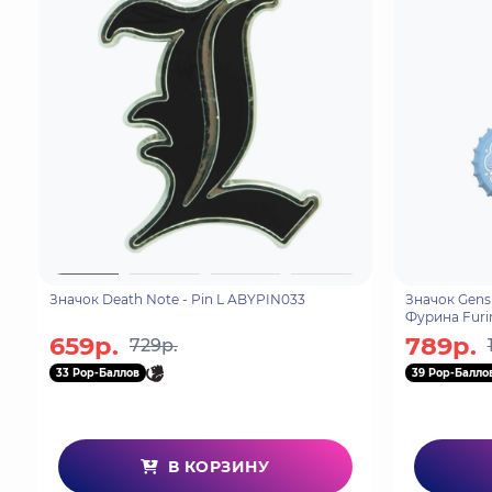
Значок Death Note - Pin L ABYPIN033
Значок Gensh
Фурина Furi
659р.
789р.
729р.
33 Pop-Баллов
39 Pop-Балло
В КОРЗИНУ