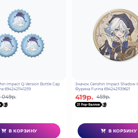
in Impact Q-Version Bottle Cap
Значок Genshin Impact Shadow 
na 6942421141259
Фурина Furina 6942421139621
419р.
1 049р.
459р.
в
21 Pop-Баллов
В КОРЗИНУ
В КОРЗИНУ