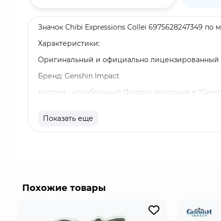
Значок Chibi Expressions Collei 6975628247349 по
Характеристики:
Оригинальный и официально лицензированный 
Бренд: Genshin Impact
Коллеи - играбельный Дендро персонаж в "Genshi
элементального навыка Коллеи проносится по по
области, созданной её взрывом стихий.
Показать еще
Похожие товары