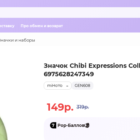
оставку
Про обмен и возврат
Значки и наборы
Значок Chibi Expressions Coll
6975628247349
miHoYo
GEN608
149р.
319р.
7
Pop-Баллов