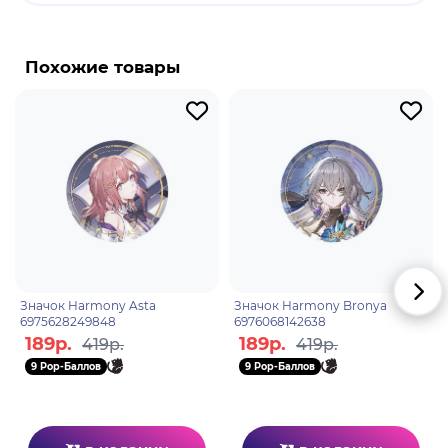
Бренд: Honkai: Star Rail.
Сервал Ландау - играбельный персонаж в
"Honkai: Star Rail". Она старшая дочь семьи Ландау
Похожие товары
и механик, которая в качестве хобби руководит
Neverwinter Workshop, мастерской по
исполнению рок-н-ролла в Белобоге.
Значок Harmony Asta
Значок Harmony Bronya
6975628249848
6976068142638
189р.
189р.
419р.
419р.
9 Pop-Баллов
9 Pop-Баллов