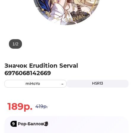
Значок Erudition Serval
6976068142669
HSR13
miHoYo
189р.
419р.
9
Pop-Баллов