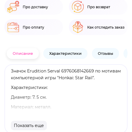
Про доставку
Про возврат
Про оплату
Как отследить заказ
Описание
Характеристики
Отзывы
В
Значок Erudition Serval 6976068142669 по мотивам
компьютерной игры "Honkai: Star Rail".
Характеристики:
Диаметр: 7. 5 см.
Материал: металл.
Оригинальный и официально лицензированный
продукт.
Показать еще