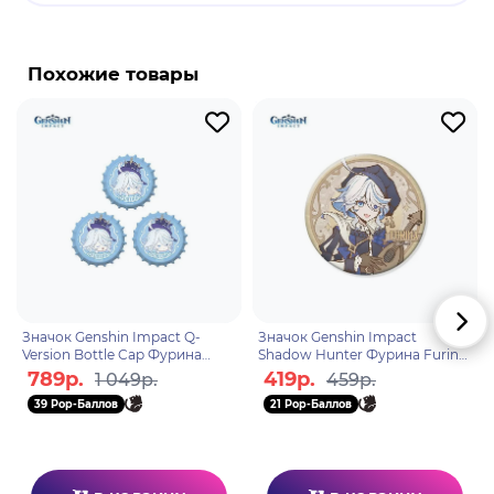
Бренд: Genshin Impact.
Фурина де Фонтейн - играбельный Гидро
Похожие товары
персонаж, который может чередовать Пневму и
Усию. Представленная как яркая и
самоуверенная Гидроархонт, театральность
Фурины в конечном итоге раскрывается как
публичная персона, от которой она позже
отказывается в пользу относительно скромной
жизни актрисы и художественного консультанта.
Значок Genshin Impact Q-
Значок Genshin Impact
Version Bottle Cap Фурина
Shadow Hunter Фурина Furina
Furina 6942421141259
6942421139621
789р.
419р.
1 049р.
459р.
39 Pop-Баллов
21 Pop-Баллов