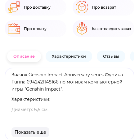
Про доставку
Про возврат
Про оплату
Как отследить заказ
Описание
Характеристики
Отзывы
В
Значок Genshin Impact Anniversary series Фурина
Furina 6942421148166 по мотивам компьютерной
игры "Genshin Impact".
Характеристики:
Диаметр: 6,5 см.
Материал: металл.
Оригинальный и официально лицензированный
Показать еще
продукт.