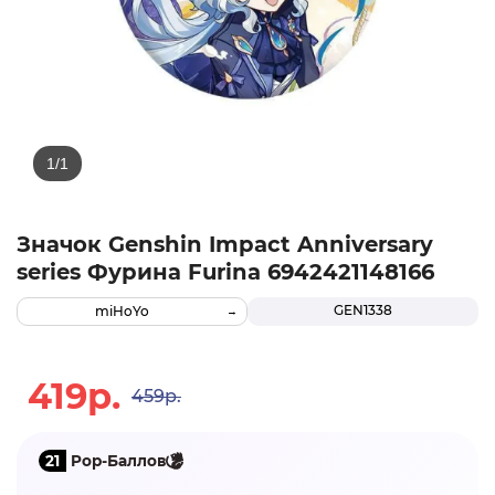
Значок Genshin Impact Anniversary
series Фурина Furina 6942421148166
GEN1338
miHoYo
419р.
459р.
21
Pop-Баллов