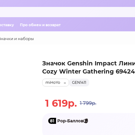
оставку
Про обмен и возврат
Значки и наборы
Значок Genshin Impact Лини
Cozy Winter Gathering 69424
miHoYo
GEN1411
1 619р.
1 799р.
81
Pop-Баллов