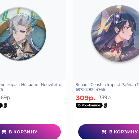
in Impact Нёвиллет Neuvillette
Значок Genshin Impact Райдэн 
76
6975628244966
309р.
369р.
339р.
в
15 Pop-Баллов
В КОРЗИНУ
В КОРЗИНУ