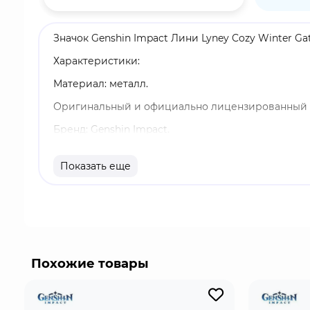
Значок Genshin Impact Лини Lyney Cozy Winter Ga
Характеристики:
Материал: металл.
Оригинальный и официально лицензированный 
Бренд: Genshin Impact.
Лини - играбельный Пиро персонаж. Онизвестны
Показать еще
врагов он применяет заряженные выстрелы, навык
Похожие товары