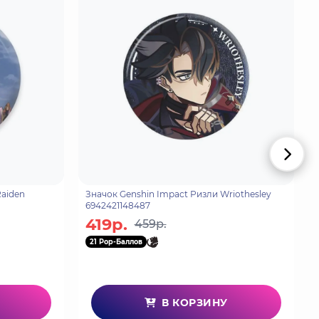
Raiden
Значок Genshin Impact Ризли Wriothesley
6942421148487
419р.
459р.
21 Pop-Баллов
В КОРЗИНУ