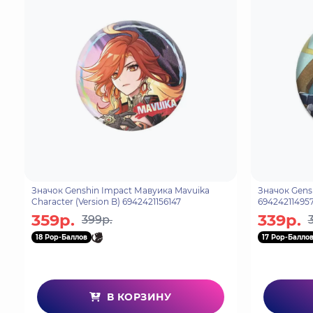
Значок Genshin Impact Мавуика Mavuika
Значок Gensh
Character (Version B) 6942421156147
69424211495
359р.
339р.
399р.
18 Pop-Баллов
17 Pop-Балло
В КОРЗИНУ