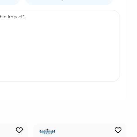
in Impact".
ием и актёрским мастерством. Для уничтожения